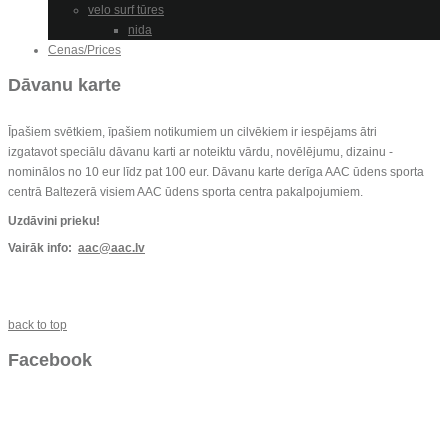
velo surf tūres
nida
Cenas/Prices
Dāvanu karte
Īpašiem svētkiem, īpašiem notikumiem un cilvēkiem ir iespējams ātri
izgatavot speciālu dāvanu karti ar noteiktu vārdu, novēlējumu, dizainu -
nominālos no 10 eur līdz pat 100 eur. Dāvanu karte derīga AAC ūdens sporta
centrā Baltezerā visiem AAC ūdens sporta centra pakalpojumiem.
Uzdāvini prieku!
Vairāk info:
aac@aac.lv
back to top
Facebook