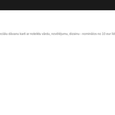
eciālu dāvanu karti ar noteiktu vārdu, novēlējumu, dizainu - nominālos no 10 eur l