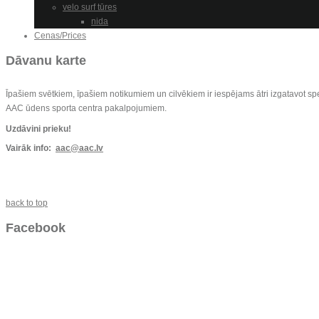
velo surf tūres
nida
Cenas/Prices
Dāvanu karte
Īpašiem svētkiem, īpašiem notikumiem un cilvēkiem ir iespējams ātri izgatavot sp
AAC ūdens sporta centra pakalpojumiem.
Uzdāvini prieku!
Vairāk info:
aac@aac.lv
back to top
Facebook