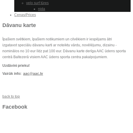
velo surf tūres
nida
Cenas/Prices
Dāvanu karte
Īpašiem svētkiem, īpašiem notikumiem un cilvēkiem ir iespējams ātri
izgatavot speciālu dāvanu karti ar noteiktu vārdu, novēlējumu, dizainu -
nominālos no 10 eur līdz pat 100 eur. Dāvanu karte derīga AAC ūdens sporta
centrā Baltezerā visiem AAC ūdens sporta centra pakalpojumiem.
Uzdāvini prieku!
Vairāk info:
aac@aac.lv
back to top
Facebook