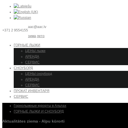
aac@aac.lv
+371 2 9554155
зима
лето
ГОРНЫЕ ЛЫЖИ
ЦЕНЫ лыжи
АРЕНДА
СЕРВИС
СНОУБОРД
ЦЕНЫ сноуборд
АРЕНДА
СЕРВИС
ПРОКАТ ИНВЕНТАРЯ
СЕРВИС
Горнолыжные курорты в Альпах
ГОРНЫЕ ЛЫЖИ И СНОУБОРД
Aktualitātes ziema - Alpu kūrorti