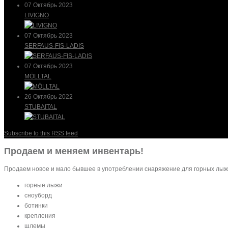
07 Октябрь 2023
LIVIGNO
07 Октябрь 2023
SERFAUS-FIS-LADIS
07 Октябрь 2023
MÖLLTAL
26 Октябрь 2022
STUBAITAL
Subscribe to this RSS feed
Продаем и меняем инвентарь!
Продаем новое и мало бывшее в употреблении снаряжение для горных лыж
горные лыжи
сноуборд
ботинки
крепления
шлемы