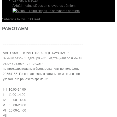
02 Февраль 2023
Aktuāli - kalnu slēpes un snovbords bērniem
Subscribe to this RSS feed
РАБОТАЕМ
============================================
AAC ОФИС – В РИГЕ НА УЛИЦЕ БАУСКАС 2
Зимний сезон 1. декабря – 31. марта (начало и конец
сезона зависит от погоды)
по предварительным бронированиям по телефону
29554155. По согласованию запись возможна и вне
указанного рабочего времени:
I -II 10:00-14:00
III 11:00-14:00
IV 10:00-14:00
V 10:00-20:00
VI 10:00-14:00
VII ---