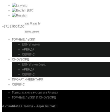
aac@aac.lv
+371 2 9554155
зима
лето
ГОРНЫЕ ЛЫЖИ
ЦЕНЫ лыжи
АРЕНДА
СЕРВИС
СНОУБОРД
ЦЕНЫ сноуборд
АРЕНДА
СЕРВИС
ПРОКАТ ИНВЕНТАРЯ
СЕРВИС
Горнолыжные курорты в Альпах
ГОРНЫЕ ЛЫЖИ И СНОУБОРД
Aktualitātes ziema - Alpu kūrorti