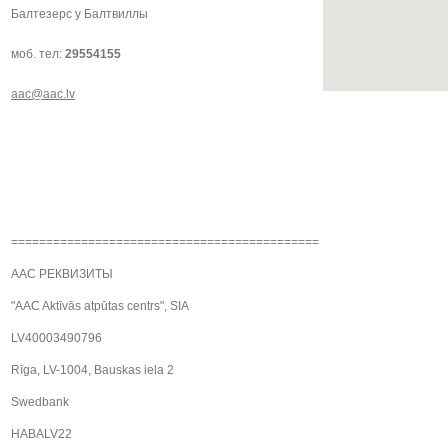
Балтезерс у Балтвиллы
моб. тел:
29554155
aac@aac.lv
============================================
AAC РЕКВИЗИТЫ
"AAC Aktīvās atpūtas centrs", SIA
LV40003490796
Rīga, LV-1004, Bauskas iela 2
Swedbank
HABALV22