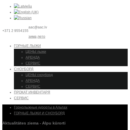
aac@aac.lv
+371 2 9554155
зима
лето
ГОРНЫЕ ЛЫЖИ
ЦЕНЫ лыжи
АРЕНДА
СЕРВИС
СНОУБОРД
ЦЕНЫ сноуборд
АРЕНДА
СЕРВИС
ПРОКАТ ИНВЕНТАРЯ
СЕРВИС
Горнолыжные курорты в Альпах
ГОРНЫЕ ЛЫЖИ И СНОУБОРД
Aktualitātes ziema - Alpu kūrorti