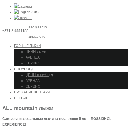
aac@aac.lv
+371 2 9554155
зима
лето
ГОРНЫЕ ЛЫЖИ
ЦЕНЫ лыжи
АРЕНДА
СЕРВИС
СНОУБОРД
ЦЕНЫ сноуборд
АРЕНДА
СЕРВИС
ПРОКАТ ИНВЕНТАРЯ
СЕРВИС
ALL mountain лыжи
Самые универсальные лыжи за последние 5 лет - ROSSIGNOL
EXPERIENCE!