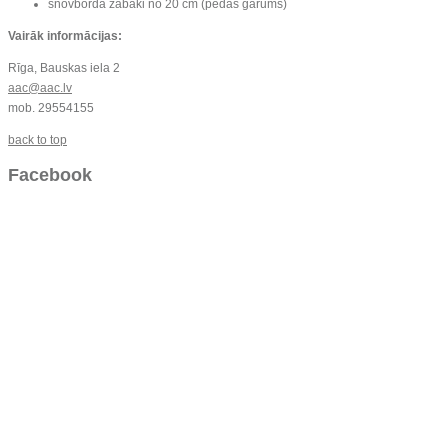
snovborda zābaki no 20 cm (pēdas garums)
Vairāk informācijas:
Rīga, Bauskas iela 2
aac@aac.lv
mob. 29554155
back to top
Facebook