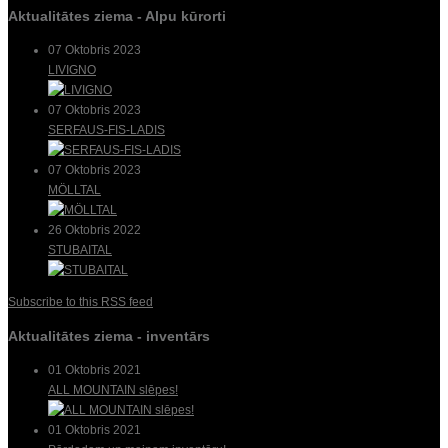
Aktualitātes ziema - Alpu kūrorti
07 Oktobris 2023
LIVIGNO
07 Oktobris 2023
SERFAUS-FIS-LADIS
07 Oktobris 2023
MÖLLTAL
26 Oktobris 2022
STUBAITAL
Subscribe to this RSS feed
Aktualitātes ziema - inventārs
01 Oktobris 2021
ALL MOUNTAIN slēpes!
01 Oktobris 2021