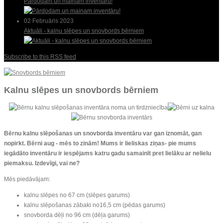
Pārdodam un mainam inventāru!
02 Februāris 2023
Aktuāli - kalnu slēpes un snovbords bērniem
Subscribe to this RSS feed
Kalnu slēpes un snovbords bērniem
Bērnu kalnu slēpošanas un snovborda inventāru var gan iznomāt, gan
nopirkt. Bērni aug - mēs to zinām! Mums ir lieliskas ziņas- pie mums
iegādāto inventāru ir iespējams katru gadu samainīt pret lielāku ar nelielu
piemaksu. Izdevīgi, vai ne?
Mēs piedāvājam:
kalnu slēpes no 67 cm (slēpes garums)
kalnu slēpošanas zābaki no16,5 cm (pēdas garums)
snovborda dēļi no 96 cm (dēļa garums)