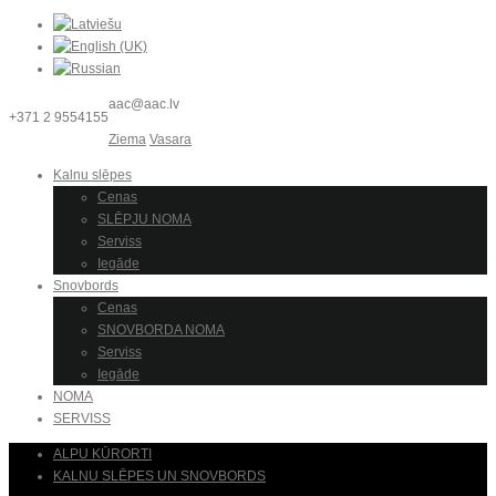
aac@aac.lv
+371 2 9554155
Ziema
Vasara
Kalnu slēpes
Cenas
SLĒPJU NOMA
Serviss
Iegāde
Snovbords
Cenas
SNOVBORDA NOMA
Serviss
Iegāde
NOMA
SERVISS
ALPU KŪRORTI
KALNU SLĒPES UN SNOVBORDS