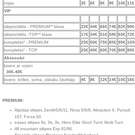
nūjas
3€
6€
8€
9€
10€
11€
VIP
slēpes/dēlis - PREMIUM** klase
22€
44€
66€
74€
82€
90€
slēpes/dēlis -TOP** klase
17€
34€
51€
58€
65€
72€
komplekts* - PREMIUM
25€
50€
75€
85€
95€
105
komplekts* - TOP
20€
40€
60€
70€
80€
90€
Aksesuāri
ķivere ar viz
3
0€-40
€
ķivere, brilles, soma, zābaku žāvētājs
4€
8€
12€
14€
15€
16€
PREMIUM:
Atpūtas slēpes Zenith5/6/11, Nova 5/6/8, Attraction 6, Pursuit
16T, Forza 50
trases slēpes 8s, 9s, 9x, Hero Elite Short Turn/ Multi Turn
All mountain
slēpes Exp 82/86.