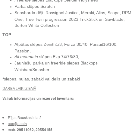
Freeride
slēpes Blackops Sender/Holyshred
Parka slēpes Scratch
Snovborda dēļi: Rossignol Justice, Meraki, Alias, Scope, RPM,
One, True Twin progression 2023 TrickStick un Sawblade,
Burton White Collection
TOP
:
Atpūtas slēpes Zenith1/3, Forza 30/40, Pursuit16/100,
Passion,
All mountain
slēpes Exp 74/76/80,
Jauniešu parka un freeride slēpes Blackops
Whisban/Smasher
*
slēpes, nūjas, zābaki vai dēlis un zābaki
DARBA LAIKI ZIEMĀ
Vairāk informācijas un rezervēt inventāru:
Rīga, Bauskas iela 2
aac@aac.lv
mob.
29511062, 29554155