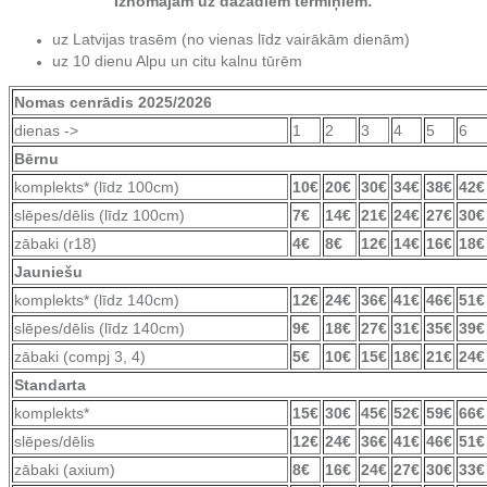
Iznomājam uz dažādiem termiņiem:
uz Latvijas trasēm (no vienas līdz vairākām dienām)
uz 10 dienu Alpu un citu kalnu tūrēm
Nomas cenrādis 2025/2026
dienas ->
1
2
3
4
5
6
Bērnu
komplekts* (līdz 100cm)
10€
20€
30€
34€
38€
42€
slēpes/dēlis (līdz 100cm)
7€
14€
21€
24€
27€
30€
zābaki (r18)
4€
8€
12€
14€
16€
18€
Jauniešu
komplekts* (līdz 140cm)
12€
24€
36€
41€
46€
51€
slēpes/dēlis (līdz 140cm)
9€
18€
27€
31€
35€
39€
zābaki (compj 3, 4)
5€
10€
15€
18€
21€
24€
Standarta
komplekts*
15€
30€
45€
52€
59€
66€
slēpes/dēlis
12€
24€
36€
41€
46€
51€
zābaki (axium)
8€
16€
24€
27€
30€
33€