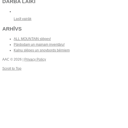
DARBA LAIKI
Lasīt vairāk
ARHĪVS
ALL MOUNTAIN slēpes!
Pārdodam un mainam inventāru!
Kalnu slēpes un snovbords bērniem
AAC
© 2026 |
Privacy Policy
Scroll to Top