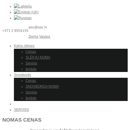
aac@aac.lv
+371 2 9554155
Ziema
Vasara
Kalnu slēpes
Cenas
SLĒPJU NOMA
Serviss
Iegāde
Snovbords
Cenas
SNOVBORDA NOMA
Serviss
Iegāde
NOMA
SERVISS
NOMAS CENAS