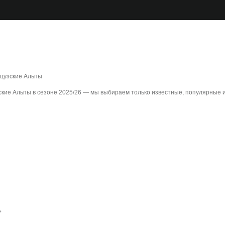
нцузские Альпы
ские Альпы в сезоне 2025/26 — мы выбираем только известные, популярные 
*