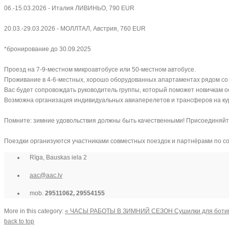
06.-15.03.2026 - Италия ЛИВИНЬО, 790 EUR
20.03.-29.03.2026 - МOЛЛТАЛ, Австрия, 760 EUR
*бронирование до 30.09.2025
Проезд на 7-9-местном микроавтобусе или 50-местном автобусе.
Проживание в 4-6-местных, хорошо оборудованных апартаментах рядом со 
Вас будет сопровождать руководитель группы, который поможет новичкам ос
Возможна организация индивидуальных авиаперелетов и трансферов на кур
Помните: зимние удовольствия должны быть качественными! Присоединяйтес
Поездки организуются участниками совместных поездок и партнёрами по со
Rīga, Bauskas iela 2
aac@aac.lv
mob.
29511062, 29554155
More in this category:
« ЧАСЫ РАБОТЫ В ЗИМНИЙ СЕЗОН
Сушилки для боти
back to top