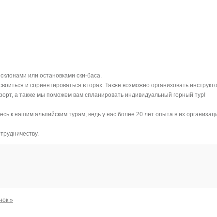
склонами или остановками ски-баса.
воиться и сориентироваться в горах. Также возможно организовать инструкто
орт, а также мы поможем вам спланировать индивидуальный горный тур!
ь к нашим альпийским турам, ведь у нас более 20 лет опыта в их организац
трудничеству.
нок »