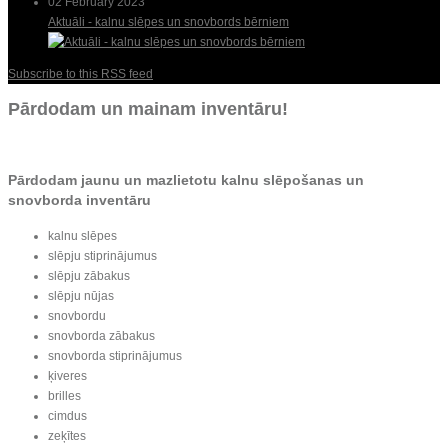
02 February 2023
Aktuāli - kalnu slēpes un snovbords bērniem
Subscribe to this RSS feed
Pārdodam un mainam inventāru!
Pārdodam jaunu un mazlietotu kalnu slēpošanas un
snovborda inventāru
kalnu slēpes
slēpju stiprinājumus
slēpju zābakus
slēpju nūjas
snovbordu
snovborda zābakus
snovborda stiprinājumus
ķiveres
brilles
cimdus
zeķītes