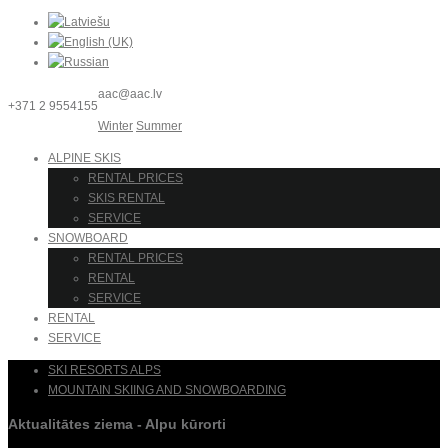
aac@aac.lv
+371 2 9554155
Winter
Summer
ALPINE SKIS
RENTAL PRICES
SKIS RENTAL
SERVICE
SNOWBOARD
RENTAL PRICES
RENTAL
SERVICE
RENTAL
SERVICE
SKI RESORTS ALPS
MOUNTAIN SKIING AND SNOWBOARDING
Aktualitātes ziema - Alpu kūrorti