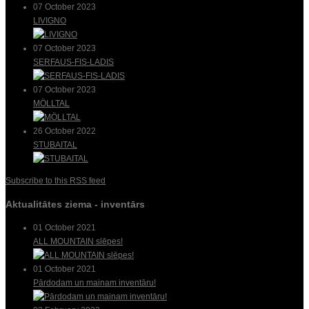
07 October 2023
LIVIGNO
07 October 2023
SERFAUS-FIS-LADIS
07 October 2023
MÖLLTAL
26 October 2022
STUBAITAL
Subscribe to this RSS feed
Aktualitātes ziema - inventārs
01 October 2021
ALL MOUNTAIN slēpes!
01 October 2021
Pārdodam un mainam inventāru!