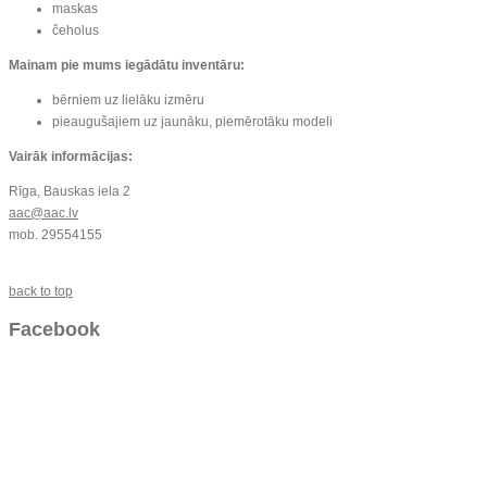
maskas
čeholus
Mainam pie mums iegādātu inventāru:
bērniem uz lielāku izmēru
pieaugušajiem uz jaunāku, piemērotāku modeli
Vairāk informācijas:
Rīga, Bauskas iela 2
aac@aac.lv
mob. 29554155
back to top
Facebook