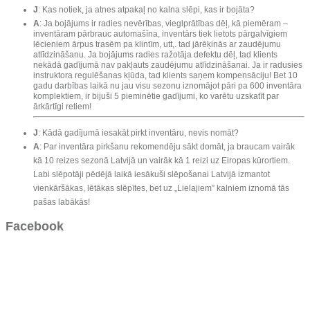
J
: Kas notiek, ja atnes atpakaļ no kalna slēpi, kas ir bojāta?
A
: Ja bojājums ir radies nevērības, vieglprātības dēļ, kā piemēram –
inventāram pārbrauc automašīna, inventārs tiek lietots pārgalvīgiem
lēcieniem ārpus trasēm pa klintīm, utt,. tad jārēķinās ar zaudējumu
atlīdzināšanu. Ja bojājums radies ražotāja defektu dēļ, tad klients
nekādā gadījumā nav pakļauts zaudējumu atlīdzināšanai. Ja ir radusies
instruktora regulēšanas kļūda, tad klients saņem kompensāciju! Bet 10
gadu darbības laikā nu jau visu sezonu iznomājot pāri pa 600 inventāra
komplektiem, ir bijuši 5 pieminētie gadījumi, ko varētu uzskatīt par
ārkārtīgi retiem!
J
: Kādā gadījumā iesakāt pirkt inventāru, nevis nomāt?
A
: Par inventāra pirkšanu rekomendēju sākt domāt, ja braucam vairāk
kā 10 reizes sezonā Latvijā un vairāk kā 1 reizi uz Eiropas kūrortiem.
Labi slēpotāji pēdējā laikā iesākuši slēpošanai Latvijā izmantot
vienkāršākas, lētākas slēpītes, bet uz „Lielajiem” kalniem iznomā tās
pašas labākās!
Facebook