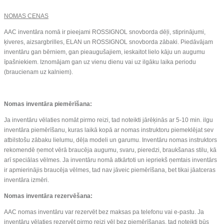
NOMAS CENAS
AAC inventāra nomā ir pieejami ROSSIGNOL snovborda dēļi, stiprinājumi,
ķiveres, aizsargbrilles, ELAN un ROSSIGNOL snovborda zābaki. Piedāvājam
inventāru gan bērniem, gan pieaugušajiem, ieskaitot lielo kāju un augumu
īpašniekiem. Iznomājam gan uz vienu dienu vai uz ilgāku laika periodu
(braucienam uz kalniem).
Nomas inventāra piemērīšana:
Ja inventāru vēlaties nomāt pirmo reizi, tad noteikti jārēķinās ar 5-10 min. ilgu
inventāra piemērīšanu, kuras laikā kopā ar nomas instruktoru piemeklējat sev
atbilstošu zābaku lielumu, dēļa modeli un garumu. Inventāru nomas instruktors
rekomendē ņemot vērā braucēja augumu, svaru, pieredzi, braukšanas stilu, kā
arī speciālas vēlmes. Ja inventāru nomā atkārtoti un iepriekš ņemtais inventārs
ir apmierinājis braucēja vēlmes, tad nav jāveic piemērīšana, bet tikai jāatceras
inventāra izmēri.
Nomas inventāra rezervēšana:
AAC nomas inventāru var rezervēt bez maksas pa telefonu vai e-pastu. Ja
inventāru vēlaties rezervēt pirmo reizi vēl bez piemērīšanas, tad noteikti būs