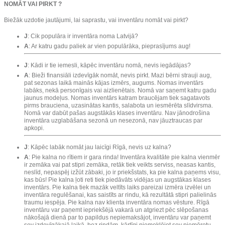
NOMĀT VAI PIRKT ?
Biežāk uzdotie jautājumi, lai saprastu, vai inventāru nomāt vai pirkt?
J
: Cik populāra ir inventāra noma Latvijā?
A
: Ar katru gadu paliek ar vien populārāka, pieprasījums aug!
J
: Kādi ir tie iemesli, kāpēc inventāru nomā, nevis iegādājas?
A
: Bieži finansiāli izdevīgāk nomāt, nevis pirkt. Mazi bērni strauji aug,
pat sezonas laikā mainās kājas izmērs, augums. Nomas inventārs
labāks, nekā personīgais vai aizlienētais. Nomā var saņemt katru gadu
jaunus modeļus. Nomas inventārs katram braucējam tiek sagatavots
pirms brauciena, uzasinātas kantis, salabota un iesmērēta slīdvirsma.
Nomā var dabūt pašas augstākās klases inventāru. Nav jānodrošina
inventāra uzglabāšana sezonā un nesezonā, nav jāuztraucas par
apkopi.
J
: Kāpēc labāk nomāt jau laicīgi Rīgā, nevis uz kalna?
A
: Pie kalna no rītiem ir gara rinda! Inventāra kvalitāte pie kalna vienmēr
ir zemāka vai pat stipri zemāka, retāk tiek veikts serviss, neasas kantis,
neslīd, nepaspēj izžūt zābaki, jo ir priekšstats, ka pie kalna paņems visu,
kas būs! Pie kalna ļoti reti tiek piedāvāts vidējas un augstākas klases
inventārs. Pie kalna tiek mazāk veltīts laiks pareizai izmēra izvēlei un
inventāra regulēšanai, kas saistīts ar rindu, kā rezultātā stipri palielinās
traumu iespēja. Pie kalna nav klienta inventāra nomas vēsture. Rīgā
inventāru var paņemt iepriekšējā vakarā un atgriezt pēc slēpošanas
nākošajā dienā par to papildus nepiemaksājot, inventāru var paņemt