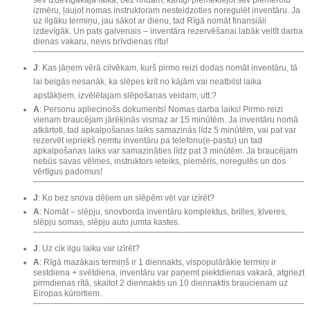
sev izdevīgākajā laikā, bez rindām, kārtīgi piemeklējot sev piemērotu
izmēru, ļaujot nomas instruktoram nesteidzoties noregulēt inventāru. Ja
uz ilgāku termiņu, jau sākot ar dienu, tad Rīgā nomāt finansiāli
izdevīgāk. Un pats galvenais – inventāra rezervēšanai labāk veltīt darba
dienas vakaru, nevis brīvdienas rītu!
J
: Kas jāņem vērā cilvēkam, kurš pirmo reizi dodas nomāt inventāru, tā
lai beigās nesanāk, ka slēpes krīt no kājām vai neatbilst laika
apstākļiem, izvēlētajam slēpošanas veidam, utt.?
A
: Personu apliecinošs dokuments! Nomas darba laiks! Pirmo reizi
vienam braucējam jārēķinās vismaz ar 15 minūtēm. Ja inventāru nomā
atkārtoti, tad apkalpošanas laiks samazinās līdz 5 minūtēm, vai pat var
rezervēt iepriekš ņemtu inventāru pa telefonu(e-pastu) un tad
apkalpošanas laiks var samazināties līdz pat 3 minūtēm. Ja braucējam
nebūs savas vēlmes, instruktors ieteiks, piemērīs, noregulēs un dos
vērtīgus padomus!
J
: Ko bez snova dēļiem un slēpēm vēl var izīrēt?
A
: Nomāt – slēpju, snovborda inventāru komplektus, brilles, ķiveres,
slēpju somas, slēpju auto jumta kastes.
J
: Uz cik ilgu laiku var izīrēt?
A
: Rīgā mazākais termiņš ir 1 diennakts, vispopulārākie termiņi ir
sestdiena + svētdiena, inventāru var paņemt piektdienas vakarā, atgriezt
pirmdienas rītā, skaitot 2 diennaktis un 10 diennaktis braucienam uz
Eiropas kūrortiem.