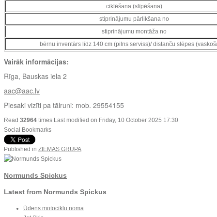
ciklēšana (slīpēšana)
stiprinājumu pārlikšana no
stiprinājumu montāža no
bērnu inventārs līdz 140 cm (pilns serviss)/ distanču slēpes (vasko
Vairāk informācijas:
Rīga, Bauskas iela 2
aac@aac.lv
Piesaki vizīti pa tālruni: mob. 29554155
Read
32964
times
Last modified on Friday, 10 October 2025 17:30
Social Bookmarks
Published in
ZIEMAS GRUPA
Normunds Spickus
Latest from Normunds Spickus
Ūdens motociklu noma