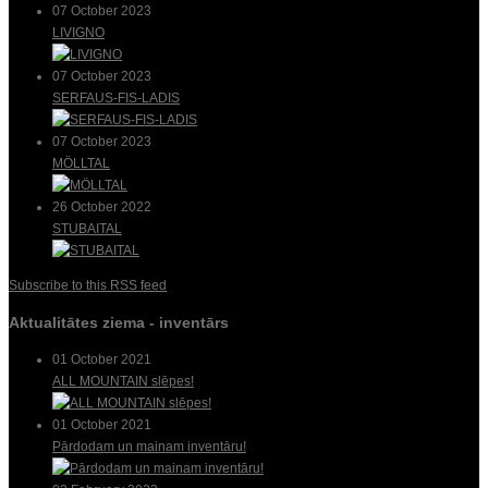
07 October 2023
LIVIGNO
07 October 2023
SERFAUS-FIS-LADIS
07 October 2023
MÖLLTAL
26 October 2022
STUBAITAL
Subscribe to this RSS feed
Aktualitātes ziema - inventārs
01 October 2021
ALL MOUNTAIN slēpes!
01 October 2021
Pārdodam un mainam inventāru!