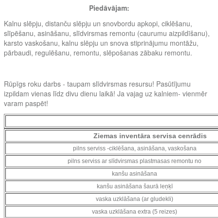
Piedāvājam:
Kalnu slēpju, distanču slēpju un snovbordu apkopi, ciklēšanu,
slīpēšanu, asināšanu, slīdvirsmas remontu (caurumu aizpildīšanu),
karsto vaskošanu, kalnu slēpju un snova stiprinājumu montāžu,
pārbaudi, regulēšanu, remontu, slēpošanas zābaku remontu.
R
ūpīgs roku darbs - taupam slīdvirsmas resursu! Pasūtījumu
izpildam vienas līdz divu dienu laikā! Ja vajag uz kalniem- vienmēr
varam paspēt!
Ziemas inventāra servisa cenrādis
pilns serviss -ciklēšana, asināšana, vaskošana
pilns serviss ar slīdvirsmas plastmasas remontu no
kanšu asināšana
kanšu asināšana šaurā leņķī
vaska uzklāšana (ar gludekli)
vaska uzklāšana extra (5 reizes)