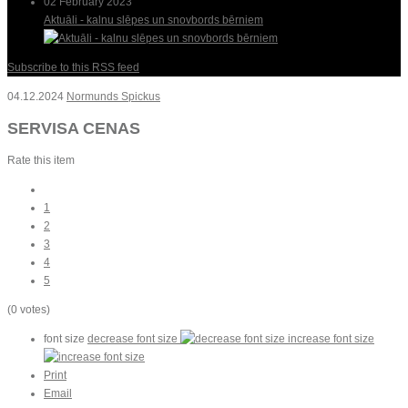
02 February 2023
Aktuāli - kalnu slēpes un snovbords bērniem
Subscribe to this RSS feed
04.12.2024
Normunds Spickus
SERVISA CENAS
Rate this item
1
2
3
4
5
(0 votes)
font size
decrease font size
increase font size
Print
Email