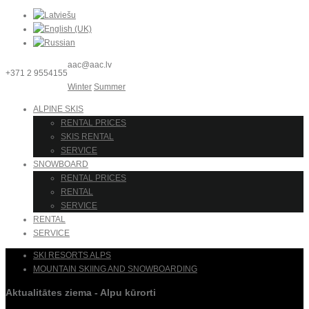
aac@aac.lv
+371 2 9554155
Winter
Summer
ALPINE SKIS
RENTAL PRICES
SKIS RENTAL
SERVICE
SNOWBOARD
RENTAL PRICES
RENTAL
SERVICE
RENTAL
SERVICE
SKI RESORTS ALPS
MOUNTAIN SKIING AND SNOWBOARDING
Aktualitātes ziema - Alpu kūrorti