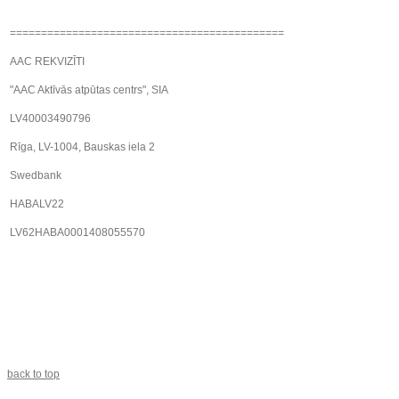
============================================
AAC REKVIZĪTI
"AAC Aktīvās atpūtas centrs", SIA
LV40003490796
Rīga, LV-1004, Bauskas iela 2
Swedbank
HABALV22
LV62HABA0001408055570
back to top