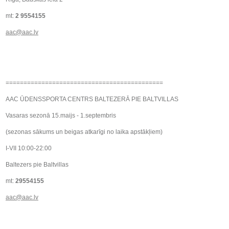
mt:
2 9554155
aac@aac.lv
============================================
AAC ŪDENSSPORTA CENTRS BALTEZERĀ PIE BALTVILLAS
Vasaras sezonā 15.maijs - 1.septembris
(sezonas sākums un beigas atkarīgi no laika apstākļiem)
I-VII 10:00-22:00
Baltezers pie Baltvillas
mt:
29554155
aac@aac.lv