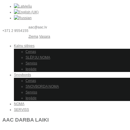
aac@aac.lv
+371 2 9554155
Ziema
Vasara
Kalnu slēpes
Cenas
SLĒPJU NOMA
Serviss
Iegāde
Snovbords
Cenas
SNOVBORDA NOMA
Serviss
Iegāde
NOMA
SERVISS
AAC DARBA LAIKI