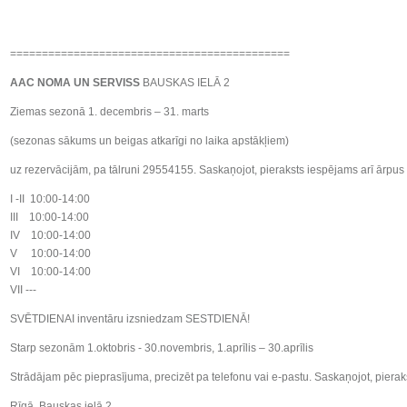
============================================
AAC NOMA UN SERVISS
BAUSKAS IELĀ 2
Ziemas sezonā 1. decembris – 31. marts
(sezonas sākums un beigas atkarīgi no laika apstākļiem)
uz rezervācijām, pa tālruni 29554155. Saskaņojot, pieraksts iespējams arī ārpus 
I -II 10:00-14:00
III 10:00-14:00
IV 10:00-14:00
V 10:00-14:00
VI 10:00-14:00
VII ---
SVĒTDIENAI inventāru izsniedzam SESTDIENĀ!
Starp sezonām 1.oktobris - 30.novembris, 1.aprīlis – 30.aprīlis
Strādājam pēc pieprasījuma, precizēt pa telefonu vai e-pastu. Saskaņojot, pierak
Rīgā, Bauskas ielā 2