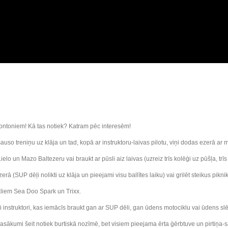
ontoniem! Kā tas notiek? Katram pēc interesēm!
so treniņu uz klāja un tad, kopā ar instruktoru-laivas pilotu, viņi dodas ezerā ar m
Lielo un Mazo Baltezeru vai braukt ar pūsli aiz laivas (uzreiz trīs kolēģi uz pūšļa, trīs
erā (SUP dēļi nolikti uz klāja un pieejami visu ballītes laiku) vai grilēt steikus pi
ikliem Sea Doo Spark un Trixx.
ši instruktori, kas iemācīs braukt gan ar SUP dēli, gan ūdens motociklu vai ūdens s
asākumi šeit notiek burtiskā nozīmē, bet visiem pieejama ērta ģērbtuve un pirtiņa-sa