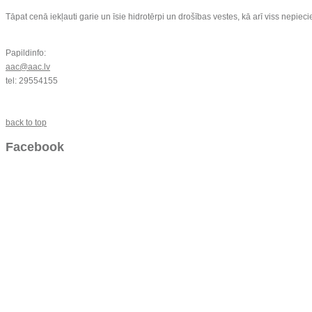
Tāpat cenā iekļauti garie un īsie hidrotērpi un drošības vestes, kā arī viss nepie
Papildinfo:
aac@aac.lv
tel: 29554155
back to top
Facebook