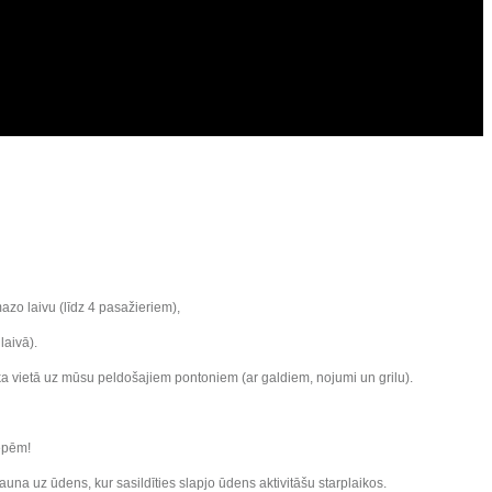
azo laivu (līdz 4 pasažieriem),
 laivā).
knika vietā uz mūsu peldošajiem pontoniem (ar galdiem, nojumi un grilu).
lēpēm!
una uz ūdens, kur sasildīties slapjo ūdens aktivitāšu starplaikos.