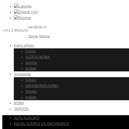
aac@aac.lv
+371 2 9554155
Ziema
Vasara
Kalnu slēpes
Cenas
SLĒPJU NOMA
Serviss
Iegāde
Snovbords
Cenas
SNOVBORDA NOMA
Serviss
Iegāde
NOMA
SERVISS
ALPU KŪRORTI
KALNU SLĒPES UN SNOVBORDS