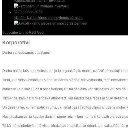
Pārdodam un mainam inventāru!
02 Februāris 2023
Aktuāli - kalnu slēpes un snovbords bērniem
Subscribe to this RSS feed
Korporatīvi
Darba saliedēšanās pasākumi!
Darba ballīte būs neaizmirstama, ja to organizē pie mums, uz AAC peldošajiem p
Tiem, kuri vēlas iemācīties slēpot ar ūdens slēpēm vai veikbordu, mēs novadām sau
kamēr ar lielo laivu (līdz 8 pasažieriem) citi tai pat laikā var vizināties kruīzos pa 
Tikmēr tie, kam patīk mierīgāka atmosfēra, var meditatīvi airēties ar SUP dēļiem ez
Un desertā tie, kuriem patīk ātrums, var lēkāt paša radītos viļņus ar ūdens motoc
Nav jāuztraucas, ja kaut ko darīsim pirmo reizi – tam mums ir kolosāli pieredzēju
Tā kā mūsu piedāvājumā visas atrakcijas ir saistītas ar ūdeni, tad saliedēšanās p