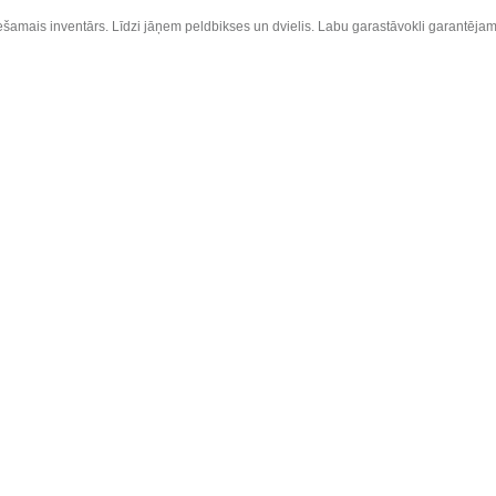
ciešamais inventārs. Līdzi jāņem peldbikses un dvielis. Labu garastāvokli garantējam