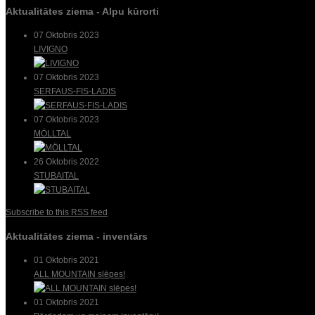
Aktualitātes ziema - Alpu kūrorti
07 Oktobris 2023
LIVIGNO
07 Oktobris 2023
SERFAUS-FIS-LADIS
07 Oktobris 2023
MÖLLTAL
26 Oktobris 2022
STUBAITAL
Subscribe to this RSS feed
Aktualitātes ziema - inventārs
01 Oktobris 2021
ALL MOUNTAIN slēpes!
01 Oktobris 2021