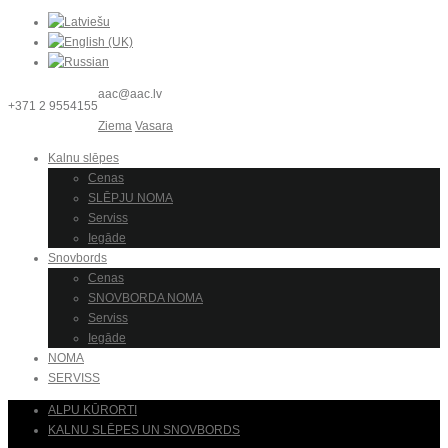
aac@aac.lv
+371 2 9554155
Ziema
Vasara
Kalnu slēpes
Cenas
SLĒPJU NOMA
Serviss
Iegāde
Snovbords
Cenas
SNOVBORDA NOMA
Serviss
Iegāde
NOMA
SERVISS
ALPU KŪRORTI
KALNU SLĒPES UN SNOVBORDS