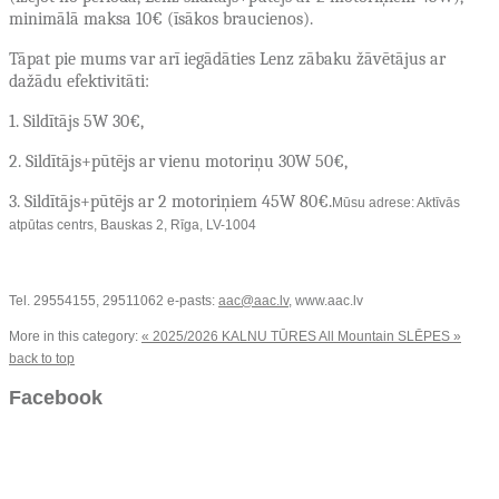
minimālā maksa 10
€ (īsākos braucienos).
Tāpat pie mums var arī iegādāties Lenz zābaku žāvētājus ar
dažādu efektivitāti:
1. Sildītājs 5W 30€,
2. Sildītājs+pūtējs ar vienu motoriņu 30W 50€,
3. Sildītājs+pūtējs ar 2 motoriņiem 45W 80€.
Mūsu adrese: Aktīvās
atpūtas centrs, Bauskas 2, Rīga, LV-1004
Tel. 29554155, 29511062 e-pasts:
aac@aac.lv
, www.aac.lv
More in this category:
« 2025/2026 KALNU TŪRES
All Mountain SLĒPES »
back to top
Facebook