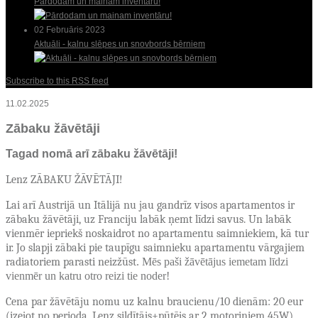
Pārdodam un mainam inventāru!
02 Februāris 2023
Aktuāli - kalnu slēpes un snovbords bērniem
Subscribe to this RSS feed
11.02.2025
Zābaku žāvētāji
Tagad nomā arī zābaku žāvētāji!
Lenz ZĀBAKU ŽĀVĒTĀJI!
Lai arī Austrijā un Itālijā nu jau gandrīz visos apartamentos ir
zābaku žāvētāji, uz Franciju labāk ņemt līdzi savus. Un labāk
vienmēr iepriekš noskaidrot no apartamentu saimniekiem, kā tur
ir. Jo slapji zābaki pie taupīgu saimnieku apartamentu vārgajiem
radiatoriem parasti neizžūst
. Mēs paši žāvētājus iemetam līdzi
vienmēr un katru otro reizi tie noder!
Cena par žāvētāju nomu uz kalnu braucienu/10 dienām: 20 eur
(izejot no perioda, Lenz sildītājs+pūtējs ar 2 motoriņiem 45W),