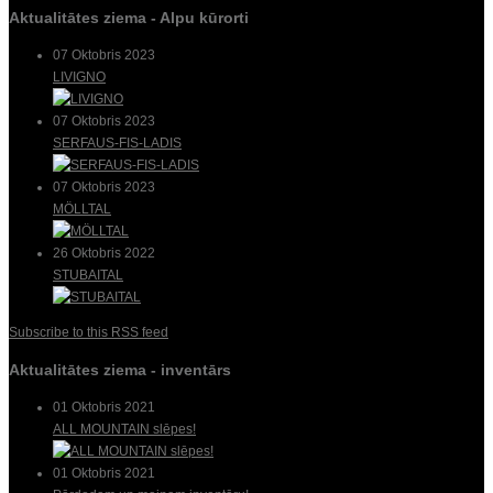
Aktualitātes ziema - Alpu kūrorti
07 Oktobris 2023
LIVIGNO
07 Oktobris 2023
SERFAUS-FIS-LADIS
07 Oktobris 2023
MÖLLTAL
26 Oktobris 2022
STUBAITAL
Subscribe to this RSS feed
Aktualitātes ziema - inventārs
01 Oktobris 2021
ALL MOUNTAIN slēpes!
01 Oktobris 2021