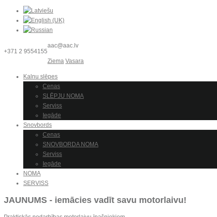
aac@aac.lv
+371 2 9554155
Ziema
Vasara
Kalnu slēpes
Cenas
SLĒPJU NOMA
Serviss
Iegāde
Snovbords
Cenas
SNOVBORDA NOMA
Serviss
Iegāde
NOMA
SERVISS
JAUNUMS - iemācies vadīt savu motorlaivu!
Praktiskās nodarbības motorlaivu īpašniekiem