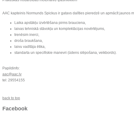
AAC kapteinis Normunds Spickus ir gatavs dalīties pieredzē un apmācīt jaunos mo
Laika apstākļu izvērtēšana pirms brauciena,
laivas tehniskā stāvokļa un komplektācijas novērtējums,
trenēsim inerci,
droša braukšana,
laivu vadītāja ētika,
standarta un specifiskie manevri (ūdens slēpošana, veikbords).
Papildinfo:
aac@aac.lv
tel: 29554155
back to top
Facebook