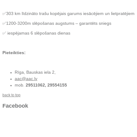
✅303 km līdzināto trašu kopējais garums iesācējiem un lietpratējiem
✅1200-3200m slēpošanas augstums – garantēts sniegs
✅ iespējamas 6 slēpošanas dienas
Pieteikties:
Rīga, Bauskas iela 2,
aac@aac.lv
mob.
29511062, 29554155
back to top
Facebook