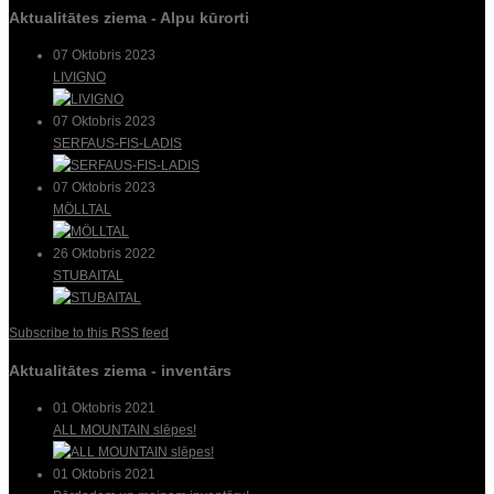
Aktualitātes ziema - Alpu kūrorti
07 Oktobris 2023
LIVIGNO
07 Oktobris 2023
SERFAUS-FIS-LADIS
07 Oktobris 2023
MÖLLTAL
26 Oktobris 2022
STUBAITAL
Subscribe to this RSS feed
Aktualitātes ziema - inventārs
01 Oktobris 2021
ALL MOUNTAIN slēpes!
01 Oktobris 2021