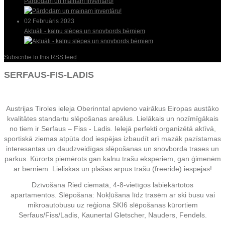
Pārdodam un mainam inventāru!
02 Februāris 2023
Aktuāli - kalnu slēpes un snovbords bērniem
Subscribe to this RSS feed
SERFAUS-FIS-LADIS
Austrijas Tiroles ieleja Oberinntal apvieno vairākus Eiropas austāko
kvalitātes standartu slēpošanas areālus. Lielākais un nozīmīgākais
no tiem ir Serfaus – Fiss - Ladis. Ielejā perfekti organizētā aktīvā,
sportiskā ziemas atpūta dod iespējas izbaudīt arī mazāk pazīstamas
interesantas un daudzveidīgas
slēpošanas un
snovborda trases un
parkus. Kūrorts piemērots gan kalnu trašu eksperiem, gan ģimenēm
ar bērniem. Lieliskas un plašas ārpus trašu (freeride) iespējas!
Dzīvošana Ried ciematā, 4-8-vietīgos labiekārtotos
apartamentos.
Slēpošana: Nokļūšana līdz trasēm ar ski busu vai
mikroautobusu uz reģiona SKI6 slēpošanas kūrortiem
Serfaus/Fiss/Ladis, Kaunertal Gletscher, Nauders, Fendels.