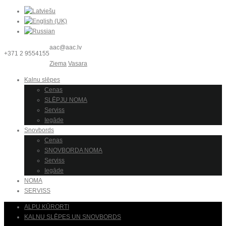
aac@aac.lv
+371 2 9554155
Ziema
Vasara
Kalnu slēpes
Cenas
SLĒPJU NOMA
Serviss
Iegāde
Snovbords
Cenas
SNOVBORDA NOMA
Serviss
Iegāde
NOMA
SERVISS
ALPU KŪRORTI
KALNU SLĒPES UN SNOVBORDS