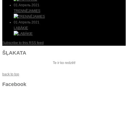
01 Апрель 2021
TRENNĒJAMIES
01 Апрель 2021
LABĀKIE
Subscribe to this RSS feed
ŠĻAKATA
Te ir ko redzēt!
back to top
Facebook