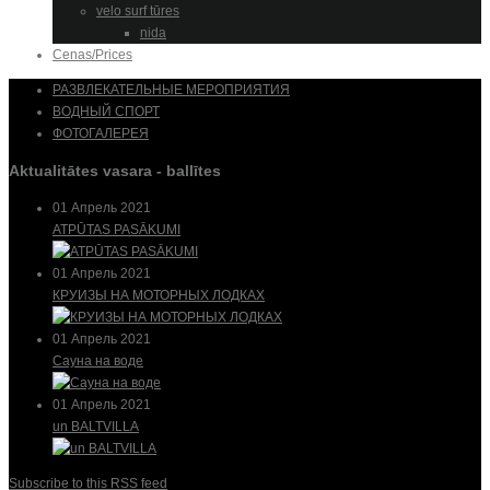
velo surf tūres
nida
Cenas/Prices
РАЗВЛЕКАТЕЛЬНЫЕ МЕРОПРИЯТИЯ
ВОДНЫЙ СПОРТ
ФОТОГАЛЕРЕЯ
Aktualitātes vasara - ballītes
01 Апрель 2021
ATPŪTAS PASĀKUMI
01 Апрель 2021
КРУИЗЫ НА МОТОРНЫХ ЛОДКАХ
01 Апрель 2021
Сауна на воде
01 Апрель 2021
un BALTVILLA
Subscribe to this RSS feed