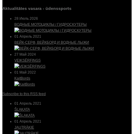
Aktualitātes vasara - ūdenssports
28 Июль 2026
ВОДНЫЕ МОТОЦИКЛЫ / ГИДРОСКУТЕРЫ
01 Апрель 2021
ВЕЙК-СЕРФ, ВЕЙКБОРД И ВОДНЫЕ ЛЫЖИ
27 Май 2024
VEIKSĒRFINGS
01 Май 2022
KaitBords
Subscribe to this RSS feed
01 Апрель 2021
ŠĻAKATA
01 Апрель 2021
JAUTRĀKIE