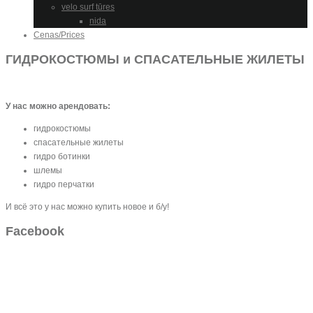
velo surf tūres
nida
Cenas/Prices
ГИДРОКОСТЮМЫ и СПАСАТЕЛЬНЫЕ ЖИЛЕТЫ
У нас можно арендовать:
гидрокостюмы
спасательные жилеты
гидро ботинки
шлемы
гидро перчатки
И всё это у нас можно купить новое и б/у!
Facebook