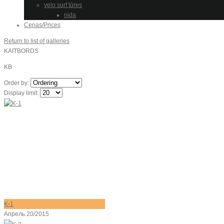
velo surf tūres
nida
Cenas/Prices
Return to list of galleries
KAITBORDS
KB
Order by:
Display limit:
K-1
Апрель 20/2015