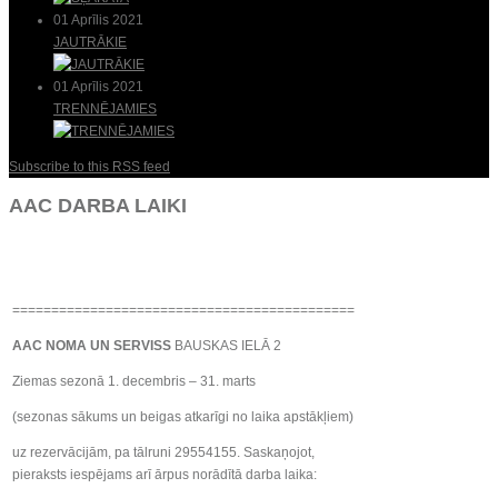
01 Aprīlis 2021
JAUTRĀKIE
01 Aprīlis 2021
TRENNĒJAMIES
Subscribe to this RSS feed
AAC DARBA LAIKI
============================================
AAC NOMA UN SERVISS
BAUSKAS IELĀ 2
Ziemas sezonā 1. decembris – 31. marts
(sezonas sākums un beigas atkarīgi no laika apstākļiem)
uz rezervācijām, pa tālruni 29554155. Saskaņojot,
pieraksts iespējams arī ārpus norādītā darba laika: