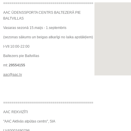
============================================
AAC ŪDENSSPORTA CENTRS BALTEZERĀ PIE
BALTVILLAS
Vasaras sezonā 15.maijs - 1.septembris
(sezonas sākums un beigas atkarīgi no laika apstākļiem)
I-VII 10:00-22:00
Baltezers pie Baltvillas
mt:
29554155
aac@aac.lv
============================================
AAC REKVIZĪTI
"AAC Aktīvās atpūtas centrs", SIA
LV40003490796