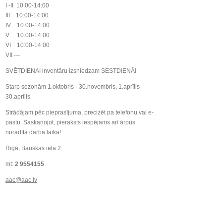
I -II 10:00-14:00
III 10:00-14:00
IV 10:00-14:00
V 10:00-14:00
VI 10:00-14:00
VII ---
SVĒTDIENAI inventāru izsniedzam SESTDIENĀ!
Starp sezonām 1.oktobris - 30.novembris, 1.aprīlis –
30.aprīlis
Strādājam pēc pieprasījuma, precizēt pa telefonu vai e-
pastu. Saskaņojot, pieraksts iespējams arī ārpus
norādītā darba laika!
Rīgā, Bauskas ielā 2
mt:
2 9554155
aac@aac.lv