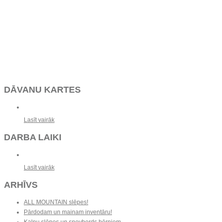
DĀVANU KARTES
Lasīt vairāk
DARBA LAIKI
Lasīt vairāk
ARHĪVS
ALL MOUNTAIN slēpes!
Pārdodam un mainam inventāru!
Kalnu slēpes un snovbords bērniem