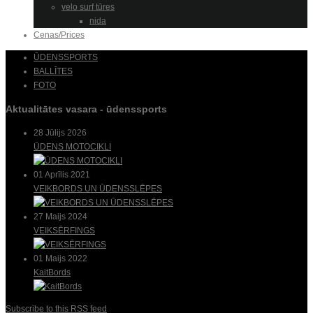
velo surf tūres
nida
Cenas/Prices
ŪDENSSPORTS
BALLĪTES
FOTO
Aktualitātes vasara - ūdenssports
28 Jūlijs 2026
ŪDENS MOTOCIKLI
01 Aprīlis 2021
VEIKBORDS UN ŪDENSSLĒPES
27 Maijs 2024
VEIKSĒRFINGS
01 Maijs 2022
KaitBords
Subscribe to this RSS feed