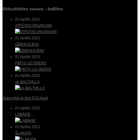
Aktualitātes vasara - ballītes
01 Aprīlis 2021
ATPŪTAS PASĀKUMI
01 Aprīlis 2021
IZBRAUCIENI
01 Aprīlis 2021
PIRTS UZ ŪDENS
01 Aprīlis 2021
un BALTVILLA
Subscribe to this RSS feed
01 Aprīlis 2021
LABĀKIE
01 Aprīlis 2021
ŠĻAKATA