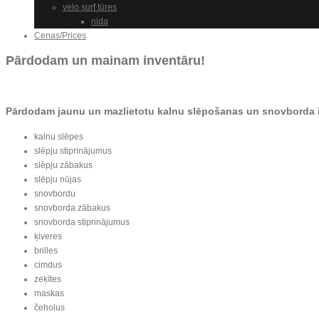
velo surf tūres
nida
Cenas/Prices
Pārdodam un mainam inventāru!
Pārdodam jaunu un mazlietotu kalnu slēpošanas un snovborda 
kalnu slēpes
slēpju stiprinājumus
slēpju zābakus
slēpju nūjas
snovbordu
snovborda zābakus
snovborda stiprinājumus
ķiveres
brilles
cimdus
zeķītes
maskas
čeholus