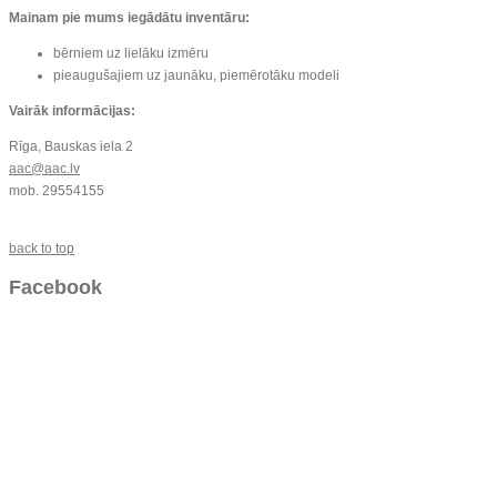
Mainam pie mums iegādātu inventāru:
bērniem uz lielāku izmēru
pieaugušajiem uz jaunāku, piemērotāku modeli
Vairāk informācijas:
Rīga, Bauskas iela 2
aac@aac.lv
mob. 29554155
back to top
Facebook