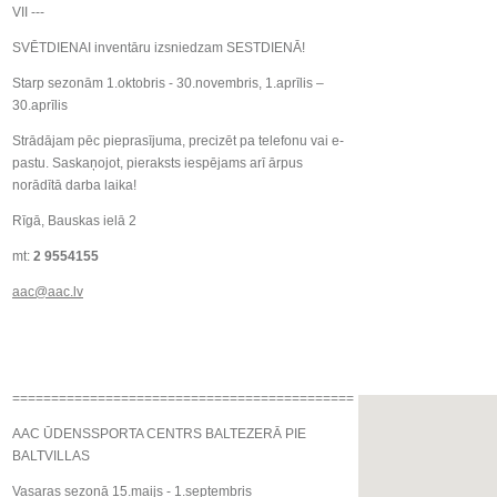
VII ---
SVĒTDIENAI inventāru izsniedzam SESTDIENĀ!
Starp sezonām 1.oktobris - 30.novembris, 1.aprīlis –
30.aprīlis
Strādājam pēc pieprasījuma, precizēt pa telefonu vai e-
pastu. Saskaņojot, pieraksts iespējams arī ārpus
norādītā darba laika!
Rīgā, Bauskas ielā 2
mt:
2 9554155
aac@aac.lv
============================================
AAC ŪDENSSPORTA CENTRS BALTEZERĀ PIE
BALTVILLAS
Vasaras sezonā 15.maijs - 1.septembris