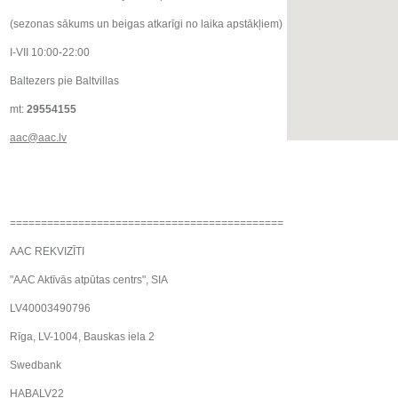
(sezonas sākums un beigas atkarīgi no laika apstākļiem)
I-VII 10:00-22:00
Baltezers pie Baltvillas
mt:
29554155
aac@aac.lv
============================================
AAC REKVIZĪTI
"AAC Aktīvās atpūtas centrs", SIA
LV40003490796
Rīga, LV-1004, Bauskas iela 2
Swedbank
HABALV22