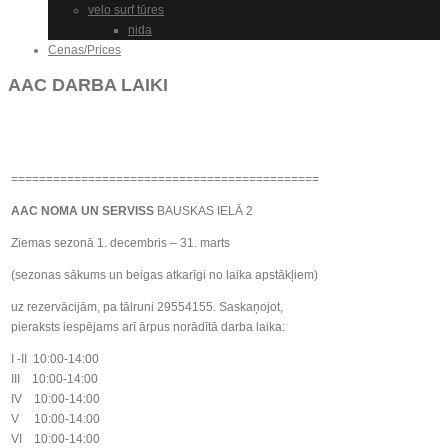
velo surf tūres
nida
Cenas/Prices
AAC DARBA LAIKI
============================================
AAC NOMA UN SERVISS
BAUSKAS IELĀ 2
Ziemas sezonā 1. decembris – 31. marts
(sezonas sākums un beigas atkarīgi no laika apstākļiem)
uz rezervācijām, pa tālruni 29554155. Saskaņojot,
pieraksts iespējams arī ārpus norādītā darba laika:
I -II 10:00-14:00
III 10:00-14:00
IV 10:00-14:00
V 10:00-14:00
VI 10:00-14:00