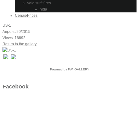
velo surf tūres
nida
Cenas/Prices
US-1
Апрель 20/2015
Views: 16892
Return to the gallery
Powered by
FW_GALLERY
Facebook