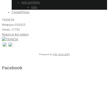
velo surf tūres
nida
Cenas/Prices
TIGNES6
Февраль 03/2015
Views: 17792
Return to the gallery
Powered by
FW_GALLERY
Facebook