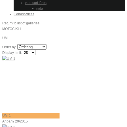
velo surf tūres
nida
Cenas/Prices
Return to list of galleries
MOTOCIKLI
UM
Order by:
Display limit:
UM-1
Апрель 20/2015