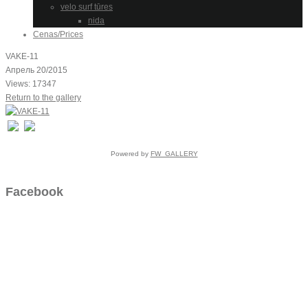
velo surf tūres
nida
Cenas/Prices
VAKE-11
Апрель 20/2015
Views: 17347
Return to the gallery
Powered by
FW_GALLERY
Facebook