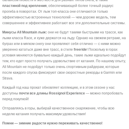
пластиной под крепления
, обеспечивающей более точный радиус
прогиба в поворотах. От лыж топ-класса они отличаются только
эффективностью встроенных технологий — чем дороже модель, тем
совершеннее и эффективнее работают все эти дополнительные системы.
Минусы All Mountain лыж:
они не будут такими быстрыми на трассе, как
лыжи класса Race, и хуже держатся на льду. Однако на свежем рeтраке, на
буграх или в мягком снегу они проявляют себя отлично — с ними можно
уверенно кататься даже вне трасс, в стиле
freeride
! Поскольку в горах
условия меняются буквально каждый день, такие лыжи идеально подойдут
тем, кто едет просто получать удовольствие от катания. По нашему опыту,
All Mountain не подойдут только очень спортивным райдерам, которые
после каждого спуска фиксируют свои скоростные рекорды в Garmin или
Strava.
Каждый год наш прокат обновляет коллекцию, и в этом сезоне у нас
доступны
почти все длины Rossignol Experience
— можно попробовать
перед покупкой!
Отправляясь в горы, выбирай качественное снаряжение, чтобы всю
неделю катания получать максимум удовольствия!
Помни — зимние радости нужно переживать качественно!