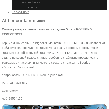
velo surf tūres
nida
Cenas/Prices
ALL mountain лыжи
Самые универсальные лыжи за последние 5 лет - ROSSIGNOL
EXPERIENCE!
Горные лыжи серии Rossignol All Mountain EXPERIENCE 83, 88 позволяют
райдеру свободно чувствовать себя на разных снежных покрытиях и
кататься разной техникой катания! С EXPERIENCE достаточно легко
ездить по ровной трассе слалом, особенно стабильно преодолевать
толкаемые «насосы», и вы можете съехать с трассы на freeride -
абсолютно безопасно!
попробовать
EXPERIENCE
можно у нас
AAC
:
Рига, ул. Баускас 2
aac@aac.lv
моб. 29554155