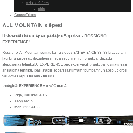
velo surf tūres
nida
Cenas/Prices
ALL MOUNTAIN slēpes!
Universālākās slēpes pēdējos 5 gados -
ROSSIGNOL
EXPERIENCE
!
Rossignol All Mountain sērijas kalnu slēpes EXPERIENCE 83, 88 braucējam
ļauj brīvi justies uz dažādiem sniega segumiem un braukt ar dažādu
slēpošanas tehniku! Ar EXPERIENCE pietiekoši viegli braukt pa līdzinātu trasi
ar slaloma tehniku, īpaši stabili iet pāri sastumtām "pumpām" un absolūti droši
var doties ārpus trasēm - frīraidā!
Izmēģināt
EXPERIENCE
var AAC
nomā
:
Rīga, Bauskas iela 2
aac@aac.lv
mob. 29554155