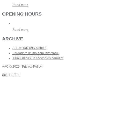
Read more
OPENING HOURS
Read more
ARCHIVE
ALL MOUNTAIN slēpes!
Pārdodam un mainam inventāru!
Kalnu slēpes un snovbords bērniem
AAC
© 2026 |
Privacy Policy
Scroll to Top