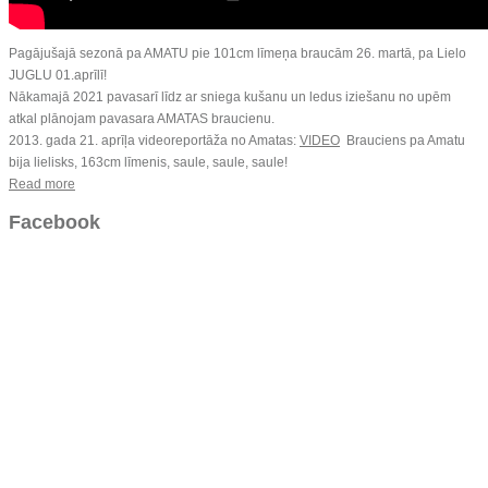
Pagājušajā sezonā pa AMATU pie 101cm līmeņa braucām 26. martā, pa Lielo
JUGLU 01.aprīlī!
Nākamajā 2021 pavasarī līdz ar sniega kušanu un ledus iziešanu no upēm
atkal plānojam pavasara AMATAS braucienu.
2013. gada 21. aprīļa videoreportāža no Amatas:
VIDEO
Brauciens pa Amatu
bija lielisks, 163cm līmenis, saule, saule, saule!
Read more
Facebook