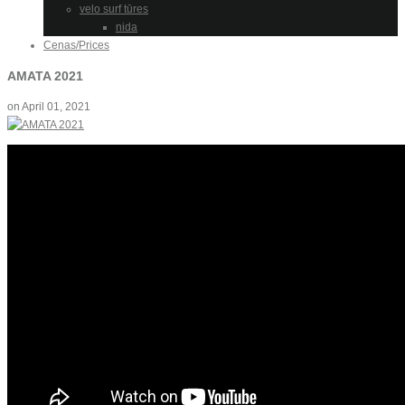
velo surf tūres
nida
Cenas/Prices
AMATA 2021
on
April 01, 2021