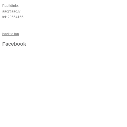
Papildinfo:
aac@aac.lv
tel: 29554155
back to top
Facebook