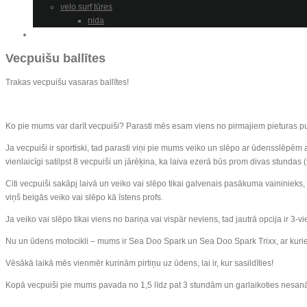
velo surf tūres
nida
Cenas/Prices
Vecpuišu ballītes
Trakas vecpuišu vasaras ballītes!
Ko pie mums var darīt vecpuiši? Parasti mēs esam viens no pirmajiem pieturas punk
Ja vecpuiši ir sportiski, tad parasti viņi pie mums veiko un slēpo ar ūdensslēpēm
vienlaicīgi satilpst 8 vecpuiši un jārēķina, ka laiva ezerā būs prom divas stundas (t
Citi vecpuiši sakāpj laivā un veiko vai slēpo tikai galvenais pasākuma vaininieks, 
viņš beigās veiko vai slēpo kā īstens profs.
Ja veiko vai slēpo tikai viens no bariņa vai vispār neviens, tad jautrā opcija ir 3-vie
Nu un ūdens motocikli – mums ir Sea Doo Spark un Sea Doo Spark Trixx, ar kuri
Vēsākā laikā mēs vienmēr kurinām pirtiņu uz ūdens, lai ir, kur sasildīties!
Kopā vecpuiši pie mums pavada no 1,5 līdz pat 3 stundām un garlaikoties nesa