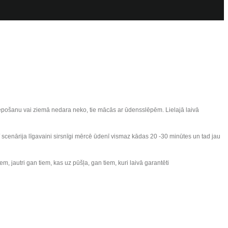
 slēpošanu vai ziemā nedara neko, tie mācās ar ūdensslēpēm. Lielajā laivā
 šī scenārija līgavaini sirsnīgi mērcē ūdenī vismaz kādas 20 -30 minūtes un tad jau
ņiem, jautri gan tiem, kas uz pūšļa, gan tiem, kuri laivā garantēti