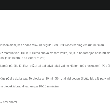
tiem tiem, kas dodas tālāk uz Siguldu vai 333 trases kartingiem (un ne tikai)...
 aiz motorlaivas. Tie, kuri ziemā snovo, vasarā veiko, tie, kuri nodarbojas ar kalnu
as, ja katrs brauc pa vienai reizei).
kamēr pārējie jūt līdzi, sēžot tai pat laivā laivā vai no klājiem (pēc ieskatiem). Pēc
tīgs pūslis aiz laivas. Te pietiks ar 30 minūtēm, lai visi vecpuiši būtu izkratīti pa viļ
em pietiek izbraukt katram pa 10-15 minūtēm.
nāk nevienam!