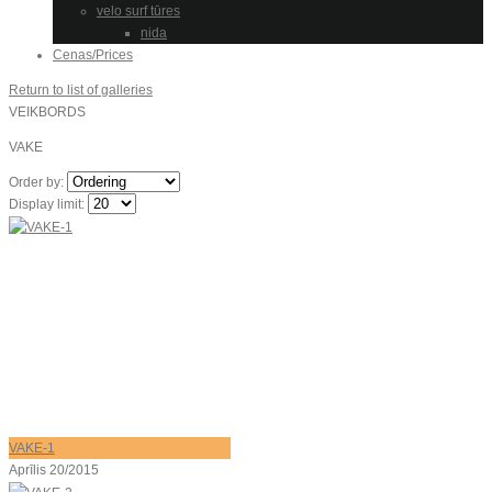
velo surf tūres
nida
Cenas/Prices
Return to list of galleries
VEIKBORDS
VAKE
Order by:
Display limit:
VAKE-1
Aprīlis 20/2015