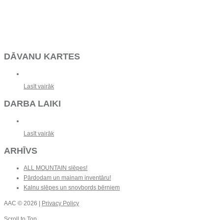
DĀVANU KARTES
Lasīt vairāk
DARBA LAIKI
Lasīt vairāk
ARHĪVS
ALL MOUNTAIN slēpes!
Pārdodam un mainam inventāru!
Kalnu slēpes un snovbords bērniem
AAC
© 2026 |
Privacy Policy
Scroll to Top