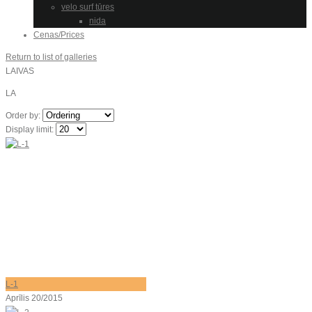
velo surf tūres
nida
Cenas/Prices
Return to list of galleries
LAIVAS
LA
Order by:
Display limit:
L-1
Aprīlis 20/2015