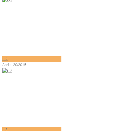
L-2
Aprīlis 20/2015
L-3