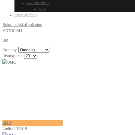
velo surf tūres
nida
Cenas/Prices
Return to list of galleries
MOTOCIKLI
UM
Order by:
Display limit:
UM-1
Aprīlis 20/2015