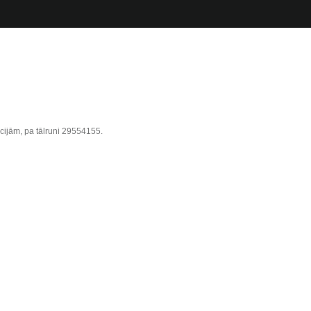
cijām, pa tālruni 29554155.