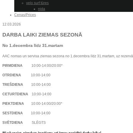
velo surf tūres
nida
Cenas/Prices
12.03.2026
DARBA LAIKI ZIEMAS SEZONĀ
No 1.decembra līdz 31.martam
AAC nomas un servisa ziemas sezona no 1.decembra līdz 31.martam, uz rezervā
PIRMDIENA
10:00-14:00/20:00*
OTRDIENA
10:00-14:00
TREŠDIENA
10:00-14:00
CETURTDIENA
10:00-14:00
PIEKTDIENA
10:00-14:00/20:00*
SESTDIENA
10:00-14:00
SVĒTDIENA
SLĒGTS