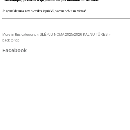
*Saskaņojot, pieraksts iespējams
arī ārpus norādītā darba laika!
Ja apmeklējums nav pieteikts iepriekš,
varam nebūt uz vietas!
More in this category:
« SLĒPJU NOMA
2025/2026 KALNU TŪRES »
back to top
Facebook