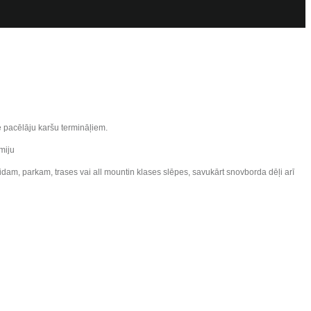
e pacēlāju karšu termināļiem.
miju
am, parkam, trases vai all mountin klases slēpes, savukārt snovborda dēļi arī