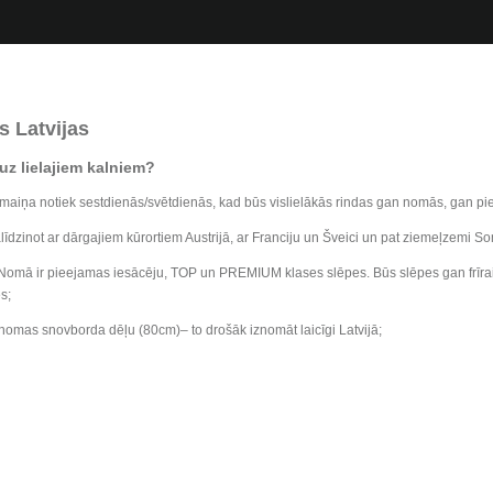
 Latvijas
uz lielajiem kalniem?
ju maiņa notiek sestdienās/svētdienās, kad būs vislielākās rindas gan nomās, gan pi
līdzinot ar dārgajiem kūrortiem Austrijā, ar Franciju un Šveici un pat ziemeļzemi So
Nomā ir pieejamas iesācēju, TOP un PREMIUM klases slēpes. Būs slēpes gan frīraid
s;
 nomas snovborda dēļu (80cm)– to drošāk iznomāt laicīgi Latvijā;