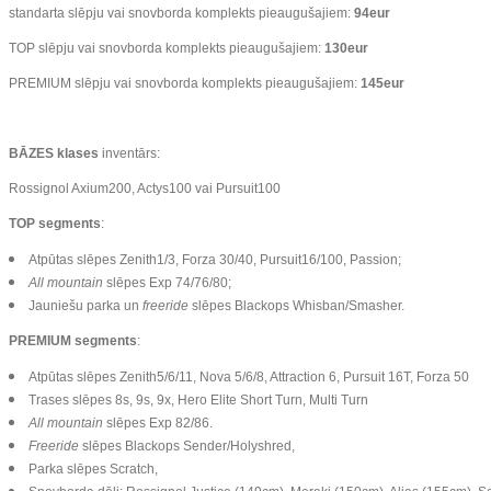
standarta slēpju vai snovborda komplekts pieaugušajiem:
94eur
TOP slēpju vai snovborda komplekts pieaugušajiem:
130eur
PREMIUM slēpju vai snovborda komplekts pieaugušajiem:
145eur
BĀZES klases
inventārs:
Rossignol Axium200, Actys100 vai Pursuit100
TOP segments
:
Atpūtas slēpes Zenith1/3, Forza 30/40, Pursuit16/100, Passion;
All mountain
slēpes Exp 74/76/80;
Jauniešu parka un
freeride
slēpes Blackops Whisban/Smasher.
PREMIUM segments
:
Atpūtas slēpes Zenith5/6/11, Nova 5/6/8, Attraction 6, Pursuit 16T, Forza 50
Trases slēpes 8s, 9s, 9x, Hero Elite Short Turn, Multi Turn
All mountain
slēpes Exp 82/86.
Freeride
slēpes Blackops Sender/Holyshred,
Parka slēpes Scratch,