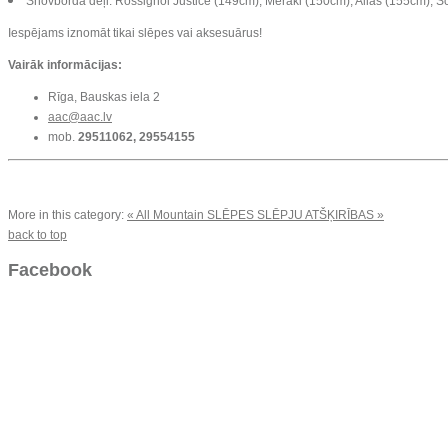
Snovborda dēļi: Rossignol Justice (149cm), Meraki (150cm), Alias (155cm), 
Iespējams iznomāt tikai slēpes vai aksesuārus!
Vairāk informācijas:
Rīga, Bauskas iela 2
aac@aac.lv
mob.
29511062, 29554155
More in this category:
« All Mountain SLĒPES
SLĒPJU ATŠĶIRĪBAS »
back to top
Facebook