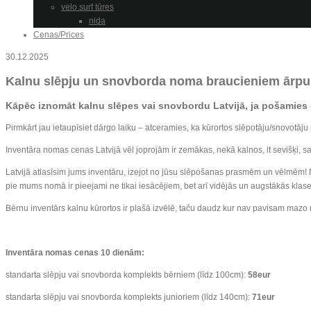
velo surf tūres
nida
Cenas/Prices
30.12.2025
Kalnu slēpju un snovborda noma braucieniem ārpus
Kāpēc iznomāt kalnu slēpes vai snovbordu Latvijā, ja pošamies 
Pirmkārt jau ietaupīsiet dārgo laiku – atceramies, ka kūrortos slēpotāju/snovotā
Inventāra nomas cenas Latvijā vēl joprojām ir zemākas, nekā kalnos, it sevišķi, sa
Latvijā atlasīsim jums inventāru, izejot no jūsu slēpošanas prasmēm un vēlmēm! 
pie mums nomā ir pieejami ne tikai iesācējiem, bet arī vidējās un augstākās klase
Bērnu inventārs kalnu kūrortos ir plašā izvēlē, taču daudz kur nav pavisam mazo
Inventāra nomas cenas 10 dienām:
standarta slēpju vai snovborda komplekts bērniem (līdz 100cm):
58eur
standarta slēpju vai snovborda komplekts junioriem (līdz 140cm):
71eur