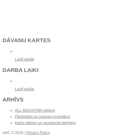
DĀVANU KARTES
Lasīt vairāk
DARBA LAIKI
Lasīt vairāk
ARHĪVS
ALL MOUNTAIN slēpes!
Pārdodam un mainam inventāru!
Kalnu slēpes un snovbords bērniem
AAC
© 2026 |
Privacy Policy