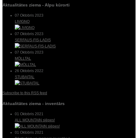
Aktualitātes ziema - Alpu kūrorti
07 Oktobris 2023
LIVIGNO
07 Oktobris 2023
SERFAUS-FIS-LADIS
07 Oktobris 2023
MÖLLTAL
26 Oktobris 2022
STUBAITAL
Subscribe to this RSS feed
Aktualitātes ziema - inventārs
01 Oktobris 2021
ALL MOUNTAIN slēpes!
01 Oktobris 2021