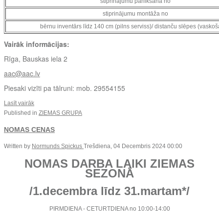
stiprinājumu pārlikšana no
stiprinājumu montāža no
bērnu inventārs līdz 140 cm (pilns serviss)/ distanču slēpes (vasko
Vairāk informācijas:
Rīga, Bauskas iela 2
aac@aac.lv
Piesaki vizīti pa tālruni: mob. 29554155
Lasīt vairāk
Published in
ZIEMAS GRUPA
NOMAS CENAS
Written by
Normunds Spickus
Trešdiena, 04 Decembris 2024 00:00
NOMAS DARBA LAIKI ZIEMAS
SEZONĀ
/1.decembra līdz 31.martam*/
PIRMDIENA - CETURTDIENA no 10:00-14:00