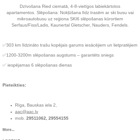
Dzīvošana Ried ciematā, 4-8-vietīgos labiekārtotos
apartamentos.
Slēpošana: Nokļūšana līdz trasēm ar ski busu vai
mikroautobusu uz reģiona SKI6 slēpošanas kūrortiem
Serfaus/Fiss/Ladis, Kaunertal Gletscher, Nauders, Fendels.
✅303 km līdzināto trašu kopējais garums iesācējiem un lietpratējiem
✅1200-3200m slēpošanas augstums – garantēts sniegs
✅ iespējamas 6 slēpošanas dienas
Pieteikties:
Rīga, Bauskas iela 2,
aac@aac.lv
mob.
29511062, 29554155
More...