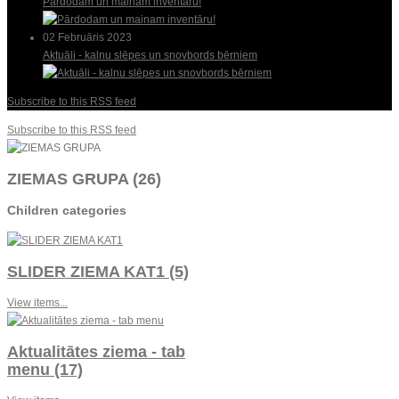
Pārdodam un mainam inventāru!
02 Februāris 2023
Aktuāli - kalnu slēpes un snovbords bērniem
Subscribe to this RSS feed
Subscribe to this RSS feed
ZIEMAS GRUPA (26)
Children categories
SLIDER ZIEMA KAT1 (5)
View items...
Aktualitātes ziema - tab
menu (17)