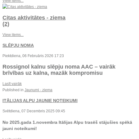
View items...
Citas aktivitātes - ziema
(2)
View items...
SLĒPJU NOMA
Piektdiena, 06 Februāris 2026 17:23
Rossignol kalnu slēpju noma AAC – vairāk
brīvības uz kalna, mazāk kompromisu
Lasīt vairāk
Published in
Jaunumi - ziema
ITĀLIJAS ALPU JAUNIE NOTEIKUMI
Svētdiena, 07 Decembris 2025 09:45
No 2025.gada 1.novembra Itālijas Alpu trasēš stājušies spēkā
jauni noteikumi!