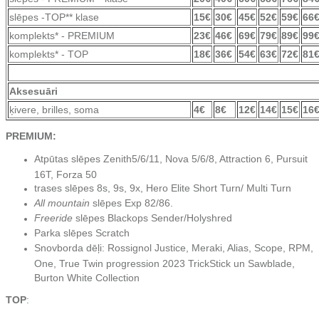
slēpes -TOP** klase
15€
30€
45€
52€
59€
66
komplekts* - PREMIUM
23€
46€
69€
79€
89€
99
komplekts* - TOP
18€
36€
54€
63€
72€
81
Aksesuāri
ķivere, brilles, soma
4€
8€
12€
14€
15€
16
PREMIUM:
Atpūtas slēpes Zenith5/6/11, Nova 5/6/8, Attraction 6, Pursuit
16T, Forza 50
trases slēpes 8s, 9s, 9x, Hero Elite Short Turn/ Multi Turn
All mountain
slēpes Exp 82/86.
Freeride
slēpes Blackops Sender/Holyshred
Parka slēpes Scratch
Snovborda dēļi: Rossignol Justice, Meraki, Alias, Scope, RPM,
One, True Twin progression 2023 TrickStick un Sawblade,
Burton White Collection
TOP
: