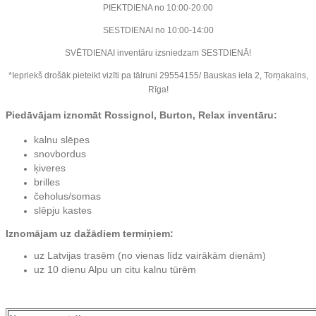
PIEKTDIENA no 10:00-20:00
SESTDIENAI no 10:00-14:00
SVĒTDIENAI inventāru izsniedzam SESTDIENĀ!
*Iepriekš drošāk pieteikt vizīti pa tālruni 29554155/ Bauskas iela 2, Torņakalns,
Rīga!
Piedāvājam iznomāt Rossignol, Burton, Relax inventāru:
kalnu slēpes
snovbordus
ķiveres
brilles
čeholus/somas
slēpju kastes
Iznomājam uz dažādiem termiņiem:
uz Latvijas trasēm (no vienas līdz vairākām dienām)
uz 10 dienu Alpu un citu kalnu tūrēm