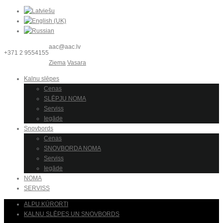
aac@aac.lv
+371 2 9554155
Ziema
Vasara
Kalnu slēpes
Cenas
SLĒPJU NOMA
Serviss
Iegāde
Snovbords
Cenas
SNOVBORDA NOMA
Serviss
Iegāde
NOMA
SERVISS
ALPU KŪRORTI
KALNU SLĒPES UN SNOVBORDS