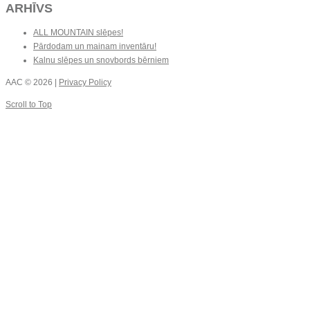
ARHĪVS
ALL MOUNTAIN slēpes!
Pārdodam un mainam inventāru!
Kalnu slēpes un snovbords bērniem
AAC
© 2026 |
Privacy Policy
Scroll to Top