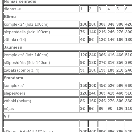
Nomas cenrādis
dienas ->
1
2
3
4
5
6
Bērnu
komplekts* (līdz 100cm)
10€
20€
30€
34€
38€
42
slēpes/dēlis (līdz 100cm)
7€
14€
21€
24€
27€
30
zābaki (r18)
4€
8€
12€
14€
16€
18
Jauniešu
komplekts* (līdz 140cm)
12€
24€
36€
41€
46€
51
slēpes/dēlis (līdz 140cm)
9€
18€
27€
31€
35€
39
zābaki (compj 3, 4)
5€
10€
15€
18€
21€
24
Standarta
komplekts*
15€
30€
45€
52€
59€
66
slēpes/dēlis
12€
24€
36€
41€
46€
51
zābaki (axium)
8€
16€
24€
27€
30€
33
nūjas
3€
6€
8€
9€
10€
11
VIP
slēpes - PREMIUM** klase
20€
40€
60€
68€
76€
84