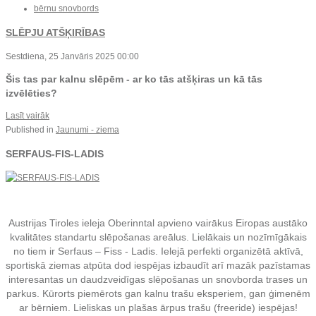
bērnu snovbords
SLĒPJU ATŠĶIRĪBAS
Sestdiena, 25 Janvāris 2025 00:00
Šis tas par kalnu slēpēm - ar ko tās atšķiras un kā tās
izvēlēties?
Lasīt vairāk
Published in
Jaunumi - ziema
SERFAUS-FIS-LADIS
Austrijas Tiroles ieleja Oberinntal apvieno vairākus Eiropas austāko
kvalitātes standartu slēpošanas areālus. Lielākais un nozīmīgākais
no tiem ir Serfaus – Fiss - Ladis. Ielejā perfekti organizētā aktīvā,
sportiskā ziemas atpūta dod iespējas izbaudīt arī mazāk pazīstamas
interesantas un daudzveidīgas
slēpošanas un
snovborda trases un
parkus. Kūrorts piemērots gan kalnu trašu eksperiem, gan ģimenēm
ar bērniem. Lieliskas un plašas ārpus trašu (freeride) iespējas!