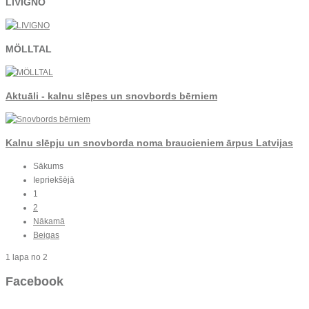
LIVIGNO
MÖLLTAL
Aktuāli - kalnu slēpes un snovbords bērniem
Kalnu slēpju un snovborda noma braucieniem ārpus Latvijas
Sākums
Iepriekšējā
1
2
Nākamā
Beigas
1 lapa no 2
Facebook