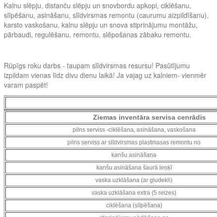
Kalnu slēpju, distanču slēpju un snovbordu apkopi, ciklēšanu,
slīpēšanu, asināšanu, slīdvirsmas remontu (caurumu aizpildīšanu),
karsto vaskošanu, kalnu slēpju un snova stiprinājumu montāžu,
pārbaudi, regulēšanu, remontu, slēpošanas zābaku remontu.
R
ūpīgs roku darbs - taupam slīdvirsmas resursu! Pasūtījumu
izpildam vienas līdz divu dienu laikā! Ja vajag uz kalniem- vienmēr
varam paspēt!
Ziemas inventāra servisa cenrādis
pilns serviss -ciklēšana, asināšana, vaskošana
pilns serviss ar slīdvirsmas plastmasas remontu no
kanšu asināšana
kanšu asināšana šaurā leņķī
vaska uzklāšana (ar gludekli)
vaska uzklāšana extra (5 reizes)
ciklēšana (slīpēšana)