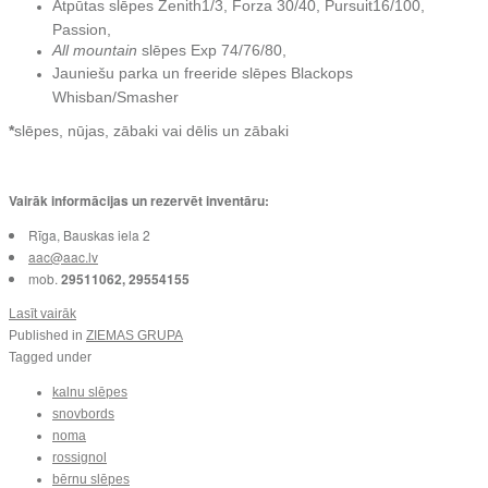
Atpūtas slēpes Zenith1/3, Forza 30/40, Pursuit16/100,
Passion,
All mountain
slēpes Exp 74/76/80,
Jauniešu parka un freeride slēpes Blackops
Whisban/Smasher
*
slēpes, nūjas, zābaki vai dēlis un zābaki
Vairāk informācijas un rezervēt inventāru:
Rīga, Bauskas iela 2
aac@aac.lv
mob.
29511062, 29554155
Lasīt vairāk
Published in
ZIEMAS GRUPA
Tagged under
kalnu slēpes
snovbords
noma
rossignol
bērnu slēpes