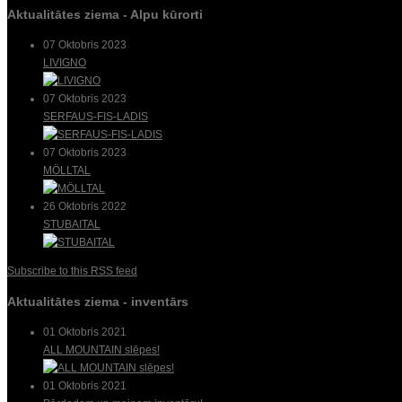
Aktualitātes ziema - Alpu kūrorti
07 Oktobris 2023
LIVIGNO
07 Oktobris 2023
SERFAUS-FIS-LADIS
07 Oktobris 2023
MÖLLTAL
26 Oktobris 2022
STUBAITAL
Subscribe to this RSS feed
Aktualitātes ziema - inventārs
01 Oktobris 2021
ALL MOUNTAIN slēpes!
01 Oktobris 2021