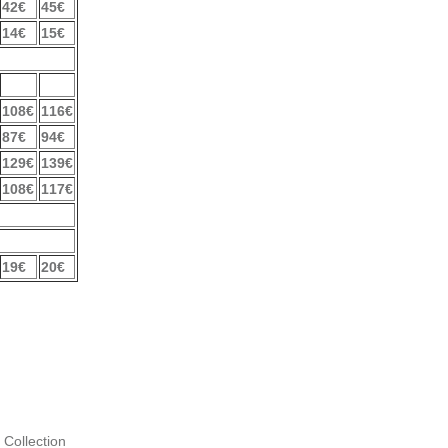
42€
45€
14€
15€
108€
116€
87€
94€
129€
139€
108€
117€
19€
20€
 Collection