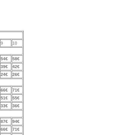
9
10
54€
58€
39€
42€
24€
26€
66€
71€
51€
55€
33€
36€
87€
94€
66€
71€