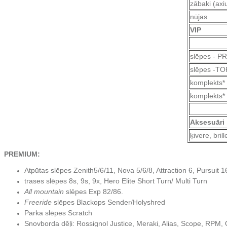
zābaki (ax
nūjas
VIP
slēpes - P
slēpes -TOP
komplekts
komplekts*
Aksesuāri
ķivere, bril
PREMIUM:
Atpūtas slēpes Zenith5/6/11, Nova 5/6/8, Attraction 6, Pursuit 
trases slēpes 8s, 9s, 9x, Hero Elite Short Turn/ Multi Turn
All mountain
slēpes Exp 82/86.
Freeride
slēpes Blackops Sender/Holyshred
Parka slēpes Scratch
Snovborda dēļi: Rossignol Justice, Meraki, Alias, Scope, RPM,