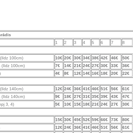
rādis
1
2
3
4
5
6
7
8
(līdz 100cm)
10€
20€
30€
34€
38€
42€
46€
50€
s (līdz 100cm)
7€
14€
21€
24€
27€
30€
33€
36€
)
4€
8€
12€
14€
16€
18€
20€
22€
(līdz 140cm)
12€
24€
36€
41€
46€
51€
56€
61€
s (līdz 140cm)
9€
18€
27€
31€
35€
39€
43€
47€
pj 3, 4)
5€
10€
15€
18€
21€
24€
27€
30€
15€
30€
45€
52€
59€
66€
73€
80€
s
12€
24€
36€
41€
46€
51€
56€
61€