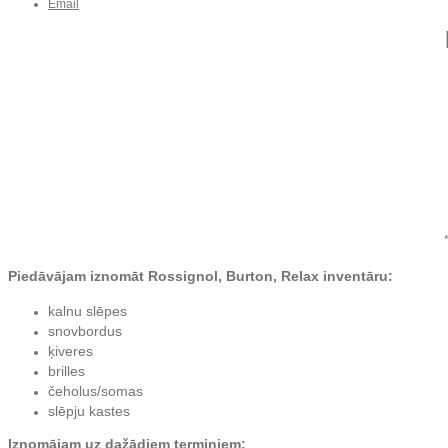
Email
Piedāvājam iznomāt Rossignol, Burton, Relax inventāru:
kalnu slēpes
snovbordus
ķiveres
brilles
čeholus/somas
slēpju kastes
Iznomājam uz dažādiem termiņiem: