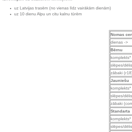
uz Latvijas trasēm (no vienas līdz vairākām dienām)
uz 10 dienu Alpu un citu kalnu tūrēm
Nomas cen
dienas ->
Bērnu
komplekts* 
slēpes/dēli
zābaki (r18
Jauniešu
komplekts* 
slēpes/dēli
zābaki (com
Standarta
komplekts*
slēpes/dēli