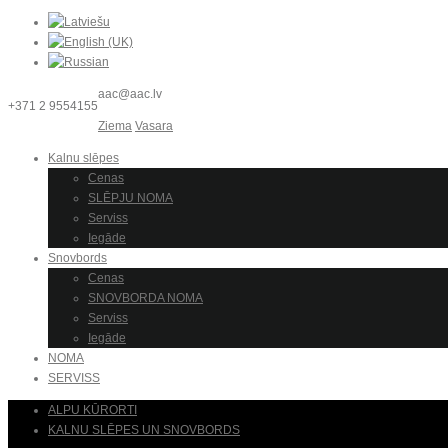
aac@aac.lv
+371 2 9554155
Ziema
Vasara
Kalnu slēpes
Cenas
SLĒPJU NOMA
Serviss
Iegāde
Snovbords
Cenas
SNOVBORDA NOMA
Serviss
Iegāde
NOMA
SERVISS
ALPU KŪRORTI
KALNU SLĒPES UN SNOVBORDS