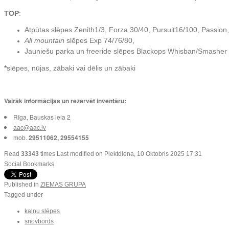
TOP
:
Atpūtas slēpes Zenith1/3, Forza 30/40, Pursuit16/100, Passion
All mountain
slēpes Exp 74/76/80,
Jauniešu parka un freeride slēpes Blackops Whisban/Smasher
*
slēpes, nūjas, zābaki vai dēlis un zābaki
Vairāk informācijas un rezervēt inventāru:
Rīga, Bauskas iela 2
aac@aac.lv
mob.
29511062, 29554155
Read
33343
times
Last modified on Piektdiena, 10 Oktobris 2025 17:31
Social Bookmarks
Published in
ZIEMAS GRUPA
Tagged under
kalnu slēpes
snovbords