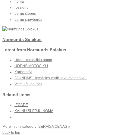
noma
rossignol
bērnu slēpes
bērnu snovbords
Normunds Spickus
Latest from Normunds Spickus
Ūdens motociklu noma
ŪDENS MOTOCIKLI
Korporatīvi
JAUNUMS - iemācies vadīt savu motorlaivu!
Vecpuišu ballītes
Related items
IEGĀDE
KALNU SLĒPJU NOMA
More in this category:
SERVISA CENAS »
back to top