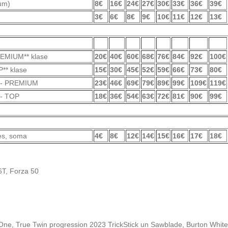
ium)
8€
16€
24€
27€
30€
33€
36€
39€
3€
6€
8€
9€
10€
11€
12€
13€
REMIUM** klase
20€
40€
60€
68€
76€
84€
92€
100€
** klase
15€
30€
45€
52€
59€
66€
73€
80€
* - PREMIUM
23€
46€
69€
79€
89€
99€
109€
119€
 - TOP
18€
36€
54€
63€
72€
81€
90€
99€
les, soma
4€
8€
12€
14€
15€
16€
17€
18€
16T, Forza 50
 One, True Twin progression 2023 TrickStick un Sawblade, Burton White