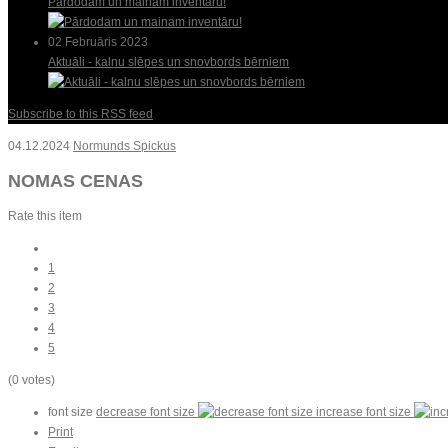
Pārdodam un mainam inventāru!
02 Februāris 2023
Aktuāli - kalnu slēpes un snovbords bērniem
Subscribe to this RSS feed
04.12.2024
Normunds Spickus
NOMAS CENAS
Rate this item
1
2
3
4
5
(0 votes)
font size
decrease font size
increase font size
Print