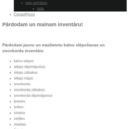
velo surf tūres
nida
Cenas/Prices
Pārdodam un mainam inventāru!
Pārdodam jaunu un mazlietotu kalnu slēpošanas un
snovborda inventāru
kalnu slēpes
slēpju stiprinājumus
slēpju zābakus
slēpju nūjas
snovbordu
snovborda zābakus
snovborda stiprinājumus
ķiveres
brilles
cimdus
zeķītes
maskas