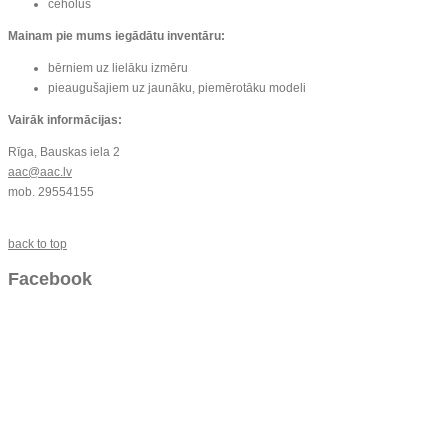
čeholus
Mainam pie mums iegādātu inventāru:
bērniem uz lielāku izmēru
pieaugušajiem uz jaunāku, piemērotāku modeli
Vairāk informācijas:
Rīga, Bauskas iela 2
aac@aac.lv
mob. 29554155
back to top
Facebook