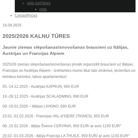
velo surf tūres
nida
Cenas/Prices
16.09.2025
2025/2026 KALNU TŪRES
Jaunie ziemas slēpošanas/snovošanas braucieni uz Itālijas,
Austrijas un Francijas Alpiem
2025/26 ziemas slēpošanas/snovošanas privāti organizēti braucieni uz Itālijas,
Francijas un Austrijas Alpiem - izvēlamies mums tikai labi zināmus, iecienītus un
lieliskus kūrortus, labus apartamentus!
05.-14.12.2025 - Austrijas KAPRUN, 660 EUR
19.-28.12.2025 - Austrijas SCHLADMING, 890 EUR
09.-18.01.2026 – Itālijas LIVIGNO, 690 EUR
23.01.-01.02.2026 - Francijas VAL-d’ISERE (TIGNES), 950 EUR
06.-15.02.2026 - Itālija-Šveice CERVINIA, 950 EUR/ ar avio 1150 EUR*
20.02.-01.03.2026 - Itālija-Francija LA THUILE, 950 EUR/ ar avio 1150 EUR*