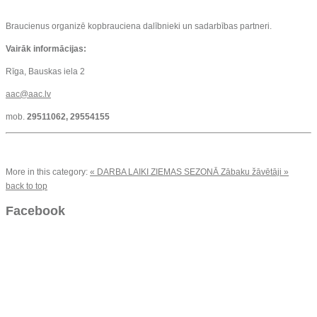
Braucienus organizē kopbrauciena dalībnieki un sadarbības partneri.
Vairāk informācijas:
Rīga, Bauskas iela 2
aac@aac.lv
mob.
29511062, 29554155
More in this category:
« DARBA LAIKI ZIEMAS SEZONĀ
Zābaku žāvētāji »
back to top
Facebook