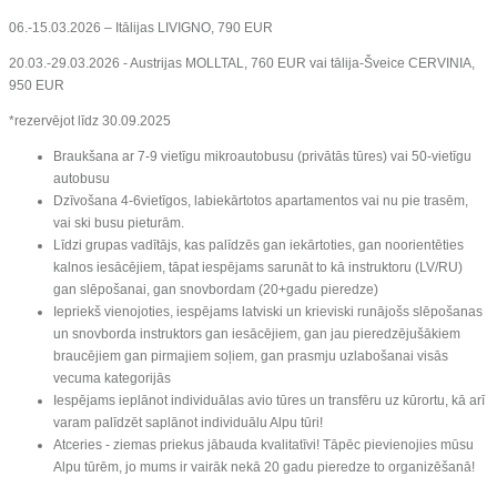
06.-15.03.2026 – Itālijas LIVIGNO, 790 EUR
20.03.-29.03.2026 - Austrijas MOLLTAL, 760 EUR vai
tālija-Šveice CERVINIA,
950 EUR
*rezervējot līdz 30.09.2025
Braukšana ar 7-9 vietīgu mikroautobusu (privātās tūres) vai 50-vietīgu
autobusu
Dzīvošana 4-6vietīgos, labiekārtotos apartamentos vai nu pie trasēm,
vai ski busu pieturām.
Līdzi grupas vadītājs, kas palīdzēs gan iekārtoties, gan noorientēties
kalnos iesācējiem, tāpat iespējams sarunāt to kā instruktoru (LV/RU)
gan slēpošanai, gan snovbordam (20+gadu pieredze)
Iepriekš vienojoties, iespējams latviski un krieviski runājošs slēpošanas
un snovborda instruktors gan iesācējiem, gan jau pieredzējušākiem
braucējiem gan pirmajiem soļiem, gan prasmju uzlabošanai visās
vecuma kategorijās
Iespējams ieplānot individuālas avio tūres un transfēru uz kūrortu, kā arī
varam palīdzēt saplānot individuālu Alpu tūri!
Atceries - ziemas priekus jābauda kvalitatīvi! Tāpēc pievienojies mūsu
Alpu tūrēm, jo mums ir vairāk nekā 20 gadu pieredze to organizēšanā!