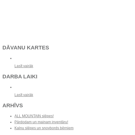
DĀVANU KARTES
Lasīt vairāk
DARBA LAIKI
Lasīt vairāk
ARHĪVS
ALL MOUNTAIN slēpes!
Pārdodam un mainam inventāru!
Kalnu slēpes un snovbords bērniem