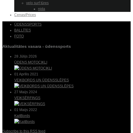
velo surf tūres
nida
Cenas/Prices
ŪDENSSPORTS
BALLĪTES
FOTO
Aktualitātes vasara - ūdenssports
28 Jūlijs 2026
ŪDENS MOTOCIKLI
01 Aprīlis 2021
VEIKBORDS UN ŪDENSSLĒPES
27 Maijs 2024
VEIKSĒRFINGS
01 Maijs 2022
KaitBords
Subscribe to this RSS feed