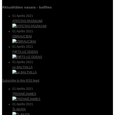
Aktualitātes vasara - ballītes
01 Aprīlis 2021
ATPŪTAS PASĀKUMI
01 Aprīlis 2021
IZBRAUCIENI
01 Aprīlis 2021
PIRTS UZ ŪDENS
01 Aprīlis 2021
un BALTVILLA
Subscribe to this RSS feed
01 Aprīlis 2021
TRENNĒJAMIES
01 Aprīlis 2021
ŠĻAKATA