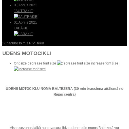
01 Aprīlis 2021
JAUTRĀKIE
01 Aprīlis 2021
LABĀKIE
Subscribe to this RSS feed
ŪDENS MOTOCIKLI
font size
decrease font size
increase font size
ŪDENS MOTOCIKLU NOMA BALTEZERĀ (30 min brauciena attālumā no
Rīgas centra)
Visas sezonas laikā no pavasara līdz rudenim pie mums Baltezerā var