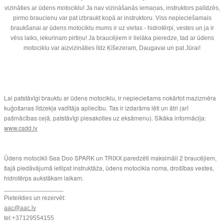
vizināties ar ūdens motociklu! Ja nav vizināšanās iemaņas, instruktors palīdzēs,
pirmo braucienu var pat izbraukt kopā ar instruktoru. Viss nepieciešamais
braukšanai ar ūdens motociklu mums ir uz vietas - hidrotērpi, vestes un ja ir
vēss laiks, iekurinam pirtiņu! Ja braucējiem ir lielāka pieredze, tad ar ūdens
motociklu var aizvizināties līdz Ķīšezeram, Daugavai un pat Jūrai!
Lai patstāvīgi brauktu ar ūdens motociklu, ir nepieciešams nokārtot mazizmēra
kuģošanas līdzekļa vadītāja apliecību. Tas ir izdarāms lēti un ātri (arī
pašmācības ceļā, patstāvīgi piesakoties uz eksāmenu). Sīkāka informācija:
www.csdd.lv
Ūdens motocikli Sea Doo SPARK un TRIXX paredzēti maksimāli 2 braucējiem,
šajā piedāvājumā ietilpst instruktāža, ūdens motocikla noma, drošības vestes,
hidrotērps aukstākam laikam.
_________________
Pieteikties un rezervēt:
aac@aac.lv
tel:+37129554155