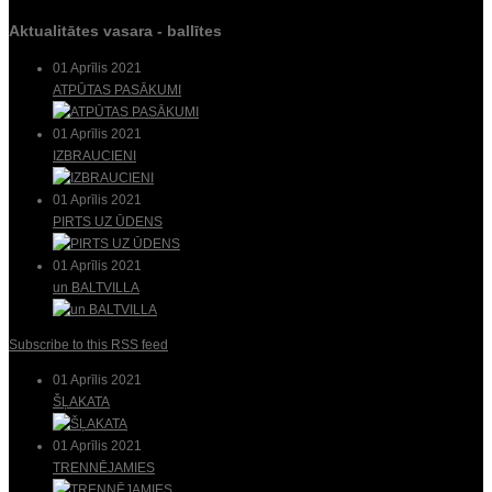
Aktualitātes vasara - ballītes
01 Aprīlis 2021
ATPŪTAS PASĀKUMI
01 Aprīlis 2021
IZBRAUCIENI
01 Aprīlis 2021
PIRTS UZ ŪDENS
01 Aprīlis 2021
un BALTVILLA
Subscribe to this RSS feed
01 Aprīlis 2021
ŠĻAKATA
01 Aprīlis 2021
TRENNĒJAMIES