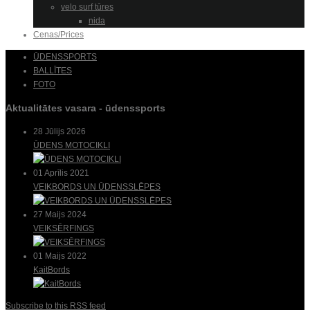
velo surf tūres
nida
Cenas/Prices
ŪDENSSPORTS
BALLĪTES
FOTO
Aktualitātes vasara - ūdenssports
28 Jūlijs 2026
ŪDENS MOTOCIKLI
01 Aprīlis 2021
VEIKBORDS UN ŪDENSSLĒPES
27 Maijs 2024
VEIKSĒRFINGS
01 Maijs 2022
KaitBords
Subscribe to this RSS feed