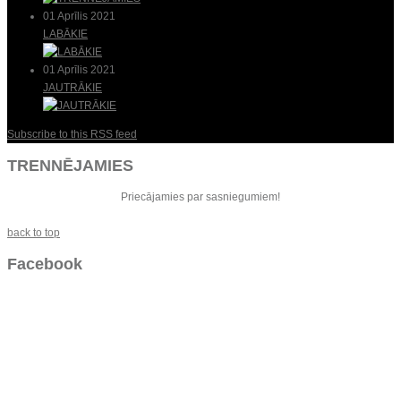
01 Aprīlis 2021
LABĀKIE
01 Aprīlis 2021
JAUTRĀKIE
Subscribe to this RSS feed
TRENNĒJAMIES
Priecājamies par sasniegumiem!
back to top
Facebook