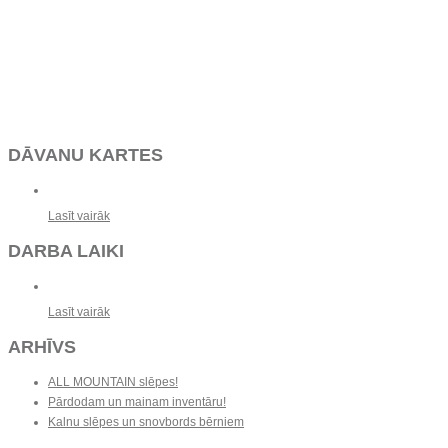
DĀVANU KARTES
Lasīt vairāk
DARBA LAIKI
Lasīt vairāk
ARHĪVS
ALL MOUNTAIN slēpes!
Pārdodam un mainam inventāru!
Kalnu slēpes un snovbords bērniem