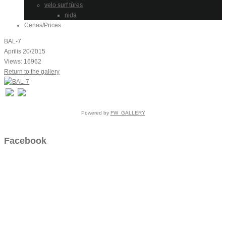
velo surf tūres
nida
Cenas/Prices
BAL-7
Aprīlis 20/2015
Views: 16962
Return to the gallery
Powered by
FW_GALLERY
Facebook