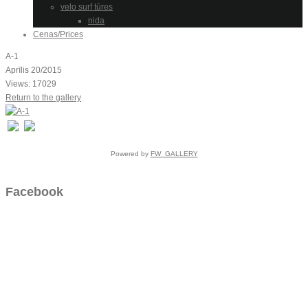
velo surf tūres
nida
Cenas/Prices
A-1
Aprīlis 20/2015
Views: 17029
Return to the gallery
Powered by
FW_GALLERY
Facebook