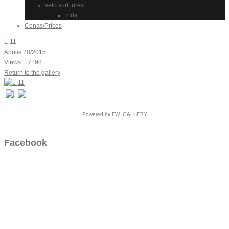
velo surf tūres
nida
Cenas/Prices
L-11
Aprīlis 20/2015
Views: 17198
Return to the gallery
Powered by
FW_GALLERY
Facebook