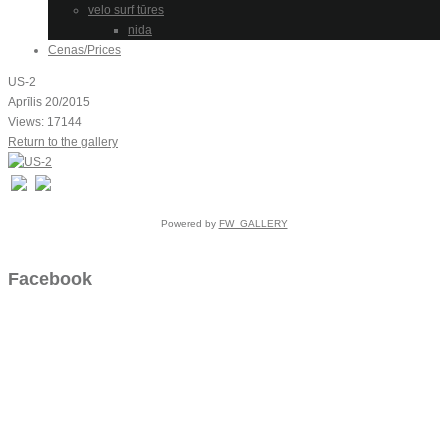
velo surf tūres
nida
Cenas/Prices
US-2
Aprīlis 20/2015
Views: 17144
Return to the gallery
Powered by
FW_GALLERY
Facebook