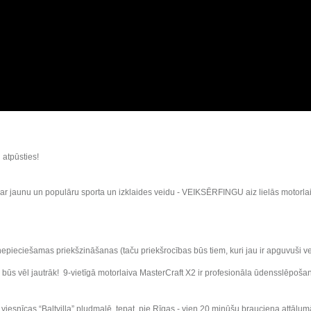
 atpūsties!
r jaunu un populāru sporta un izklaides veidu - VEIKSĒRFINGU aiz lielās motorlaivas
nepieciešamas priekšzināšanas (taču priekšrocības būs tiem, kuri jau ir apguvuši 
pā būs vēl jautrāk! 9-vietīgā motorlaiva MasterCraft X2 ir profesionāla ūdensslēpošan
iesnīcas “Baltvilla” pludmalē, tepat, pie Rīgas - vien 20 minūšu brauciena attālum