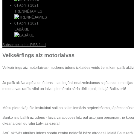
01 Aprīlis 2021
TRENNĒJAMIES
01 Aprīlis 2021
LABĀKIE
Subscribe to this RSS feed
Veiksērfings aiz motorlaivas
Veiksērfings aiz motorlaivas- moderns ūdens izklaides veids tiem, kam patīk aktīvi
Ja patīk aktīva atpūta un ūdens – tad iegūsti neaizmirstamas sajūtas un emocijas a
motorlaivas radītu vilni un laivai piemērotu sērfa dēli tepat, Lielajā Baltezerā!
Mūsu pieredzējušie instruktori soli pa solim iemācīs nepieciešamo, tāpēc nebūs 
Sarīko īstu ballīti uz ūdens - laivā varat doties līdz pat astoņām personām, jo ko
okeāna cienīgu vilni Latvijas ezerā!
AAC aktīvās atpūtas ūdens sporta centra peldošā bāze atrodas Lielajā Baltezerā, v