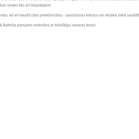
as vestes tiks arī līdzjutējiem!
as, kā arī baudīt citas priekšrocības - sauļošanās krēslus vai vēsākā laikā sasildīt
Baltvilla pieejams restorāns ar brīnišķīgu vasaras terasi.