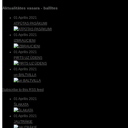
Aktualitātes vasara - ballītes
01 Aprīlis 2021
ATPŪTAS PASĀKUMI
01 Aprīlis 2021
IZBRAUCIENI
01 Aprīlis 2021
PIRTS UZ ŪDENS
01 Aprīlis 2021
un BALTVILLA
Subscribe to this RSS feed
01 Aprīlis 2021
ŠĻAKATA
01 Aprīlis 2021
JAUTRĀKIE