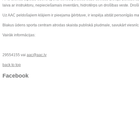
laiva ar instruktoru, nepieciešamais inventārs, hidrotērps un drošības veste. Drošīb
Uz AAC peldošajiem klājiem ir pieejama ģērbtuve, ir iespēja atstāt personīgās mant
Blakus ūdens sporta centram atrodas skaista publiskā pludmale, savukārt viesnīcā 
Vairāk informācijas:
29554155 vai
aac@aac.lv
back to top
Facebook