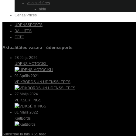
velo surf tūres
nida
Cenas/Prices
ŪDENSSPORTS
BALLĪTES
FOTO
Aktualitātes vasara - ūdenssports
28 Jūlijs 2026
ŪDENS MOTOCIKLI
01 Aprīlis 2021
VEIKBORDS UN ŪDENSSLĒPES
27 Maijs 2024
VEIKSĒRFINGS
01 Maijs 2022
KaitBords
Subscribe to this RSS feed