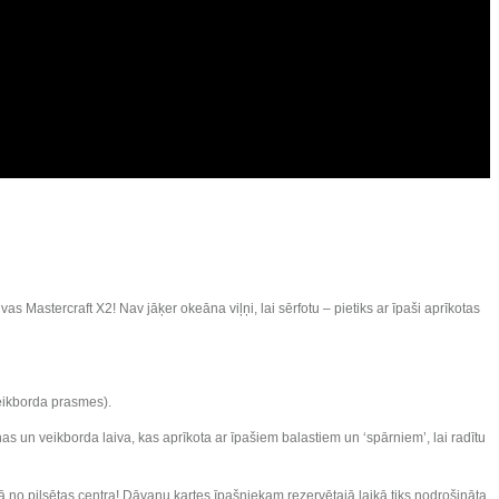
 Mastercraft X2! Nav jāķer okeāna viļņi, lai sērfotu – pietiks ar īpaši aprīkotas
veikborda prasmes).
as un veikborda laiva, kas aprīkota ar īpašiem balastiem un ‘spārniem’, lai radītu
ā no pilsētas centra! Dāvanu kartes īpašniekam rezervētajā laikā tiks nodrošināta