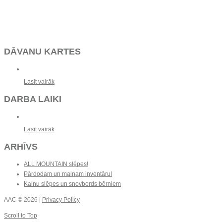
DĀVANU KARTES
Lasīt vairāk
DARBA LAIKI
Lasīt vairāk
ARHĪVS
ALL MOUNTAIN slēpes!
Pārdodam un mainam inventāru!
Kalnu slēpes un snovbords bērniem
AAC
© 2026 |
Privacy Policy
Scroll to Top